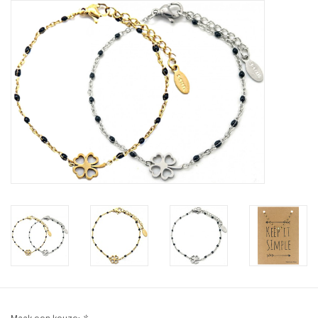
Tassen en meer
Haaraccesoires
Zonnebrillen
Fashion
ON THE BEACH
Charmin*s
Ohlala Jewels
LIFESTYLE PRODUCTEN