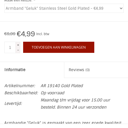
Maak een keuze:
*
INSPIRATIE
SALE
€4,99
€9,99
Incl. btw
Blog
+
TOEVOEGEN AAN WINKELWAGEN
-
Informatie
Reviews
(0)
Artikelnummer:
AR 19140 Gold Plated
Beschikbaarheid:
Op voorraad
Maandag t/m vrijdag voor 15.00 uur
Levertijd:
besteld. Binnen 24 uur verzonden
Armbandje "Geluk" is gemaakt van een zeer goede kwaliteit