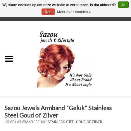
Wij slaan cookies op om onze website te verbeteren. Is dat akkoord?
Ja
Nee
Meer over cookies »
0 Artikelen - €0,00
Home
Just For Her
Just for Him
Kids Only
HORLOGES
Sazou Jewels Armband "Geluk" Stainless
Plus Size Sieraden
Steel Goud of Zilver
HOME
/
ARMBAND "GELUK" STAINLESS STEEL GOUD OF ZILVER
Enkelbandjes