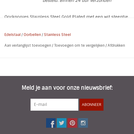
besteld. Binnen 24 uur verzonden
Oorknopjes Stainless Steel Gold Plated met een wit steentje.
* Soort: Oorstekers
*Materiaal: Stainless Steel Gold Plated
Edelstaal
/
Oorbellen
/
Stainless Steel
* Kleur: Goud
Aan verlanglijst toevoegen
/
Toevoegen om te vergelijken
/
Afdrukken
* Kleur steentje: Wit
* Doorsnee knopje: 1 cm
* Kenmerken: Nikkel vrij
Meld je aan voor onze nieuwsbrief:
ABONNEER