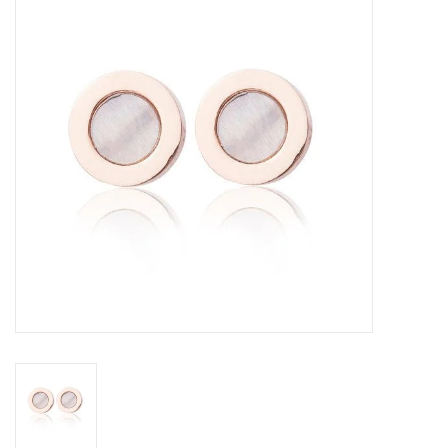
Tassen en meer
Haaraccesoires
Zonnebrillen
Fashion
ON THE BEACH
Charmin*s
Ohlala Jewels
LIFESTYLE PRODUCTEN