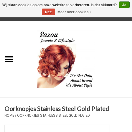
Wij slaan cookies op om onze website te verbeteren. Is dat akkoord?
Ja
Nee
Meer over cookies »
0 Artikelen - €0,00
Home
Just For Her
Just for Him
Kids Only
HORLOGES
Oorknopjes Stainless Steel Gold Plated
Plus Size Sieraden
HOME
/
OORKNOPJES STAINLESS STEEL GOLD PLATED
Enkelbandjes