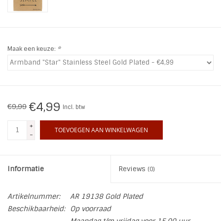
INSPIRATIE
SALE
Maak een keuze:
*
Blog
€4,99
€9,99
Incl. btw
+
TOEVOEGEN AAN WINKELWAGEN
-
Informatie
Reviews
(0)
Artikelnummer:
AR 19138 Gold Plated
Beschikbaarheid:
Op voorraad
Maandag t/m vrijdag voor 15.00 uur