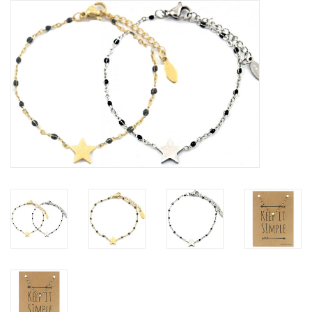
Tassen en meer
Haaraccesoires
Zonnebrillen
Fashion
ON THE BEACH
Charmin*s
Ohlala Jewels
LIFESTYLE PRODUCTEN