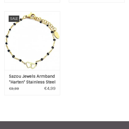
SALE
Sazou Jewels Armband
"Harten" Stainless Steel
Goud of Zilver
€4,99
€9,99