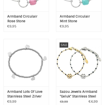
Armband Circulair
Armband Circulair
Rose Stone
Mint Stone
€9,95
€9,95
SALE
Armband Lots Of Love
Sazou Jewels Armband
Stainless Steel Zilver
"Geluk" Stainless Steel
Goud of Zilver
€9,99
€4,99
€9,99