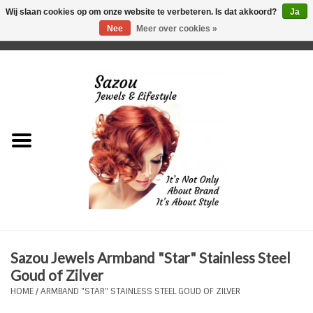
Wij slaan cookies op om onze website te verbeteren. Is dat akkoord?
Ja
Nee
Meer over cookies »
0 Artikelen - €0,00
Home
Just For Her
Just for Him
Kids Only
HORLOGES
Sazou Jewels Armband "Star" Stainless Steel
Plus Size Sieraden
Goud of Zilver
HOME
/
ARMBAND "STAR" STAINLESS STEEL GOUD OF ZILVER
Enkelbandjes