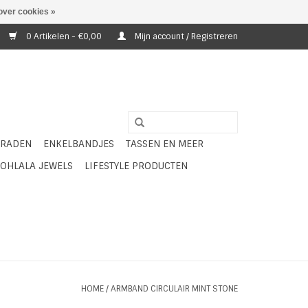
over cookies »
0 Artikelen - €0,00
Mijn account / Registreren
ERADEN
ENKELBANDJES
TASSEN EN MEER
OHLALA JEWELS
LIFESTYLE PRODUCTEN
HOME
/
ARMBAND CIRCULAIR MINT STONE