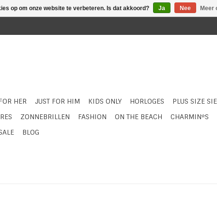
kies op om onze website te verbeteren. Is dat akkoord?
Ja
Nee
Meer 
 FOR HER
JUST FOR HIM
KIDS ONLY
HORLOGES
PLUS SIZE SI
RES
ZONNEBRILLEN
FASHION
ON THE BEACH
CHARMIN*S
SALE
BLOG