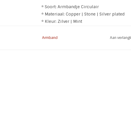
* Soort: Armbandje Circulair
* Materiaal: Copper | Stone | Silver plated
* Kleur: Zilver | Mint
* Lengte: 16 cm + 2,5 cm verlengkettinkje
* Formaat steen: 7 x 7 cm
Armband
Aan verlang
* Doorsnee ring: 1,4 cm