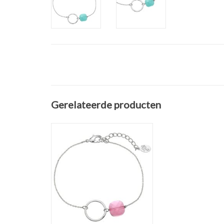
Gerelateerde producten
Armband Circulair Rose Stone
Kleur: Zilver | Roze
Materiaal: Copper | Stone
Lengte armband: 16 cm +
verlengkettinkje van 2,5 cm
Grootte Steen: 7 x 7 mm
Doorsnee ring: 1,4 cm
TOEVOEGEN AAN WINKELWAGEN