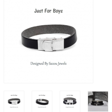
Tassen en meer
Haaraccesoires
Zonnebrillen
Fashion
ON THE BEACH
Charmin*s
Ohlala Jewels
LIFESTYLE PRODUCTEN