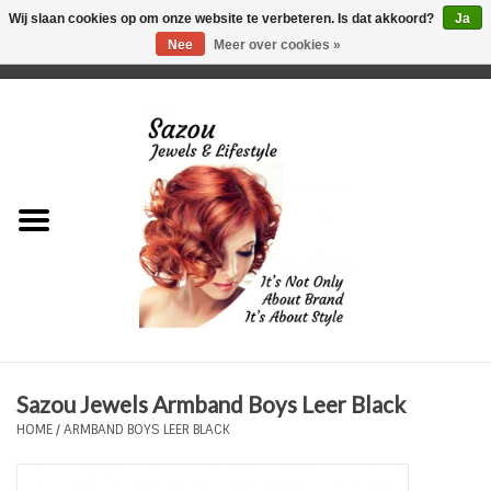
Wij slaan cookies op om onze website te verbeteren. Is dat akkoord?
Ja
Nee
Meer over cookies »
0 Artikelen - €0,00
Home
Just For Her
Just for Him
Kids Only
HORLOGES
Sazou Jewels Armband Boys Leer Black
Plus Size Sieraden
HOME
/
ARMBAND BOYS LEER BLACK
Enkelbandjes