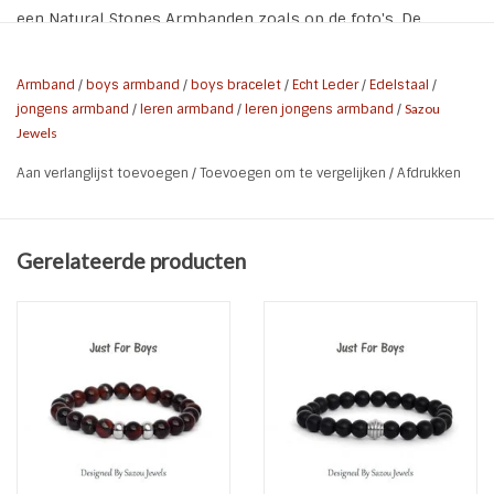
een Natural Stones Armbanden zoals op de foto's. De
armbandjes zijn ook makkelijk zelf kleiner te maken.
Armband
/
boys armband
/
boys bracelet
/
Echt Leder
/
Edelstaal
/
Om de armband maat te bepalen lees even onze tip
jongens armband
/
leren armband
/
leren jongens armband
/
Sazou
Opmeten Armband
Jewels
De maat bij de keuze is de lengte van de armband.
Aan verlanglijst toevoegen
/
Toevoegen om te vergelijken
/
Afdrukken
Materiaal:
Leder / Stainless Steel
Kleur:
Zwart
Maat:
Kies maat - is kleiner te maken
Gerelateerde producten
Kenmerken:
Nikkel vrij