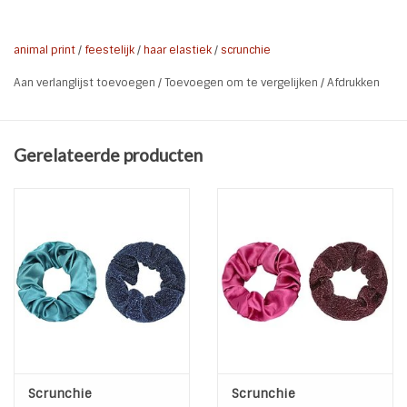
haves.
Voor in je haar of voor om je pols.
animal print
/
feestelijk
/
haar elastiek
/
scrunchie
Scrunchie, haar elastiek, Pols
Soort:
Aan verlanglijst toevoegen
/
Toevoegen om te vergelijken
/
Afdrukken
elastiek, Haarroessels
Kleur:
Zwart / Bruin/ Beige
Maat:
1 maat (elastisch)
Gerelateerde producten
Materiaal:
Elastiek / Polyester / Velvet
Kenmerken:
Elastisch / Animal Print Velvet
Scrunchie
Scrunchie