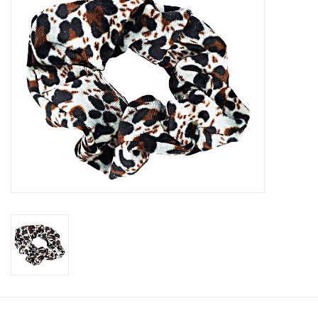
Tassen en meer
Haaraccesoires
Zonnebrillen
Fashion
ON THE BEACH
Charmin*s
Ohlala Jewels
LIFESTYLE PRODUCTEN