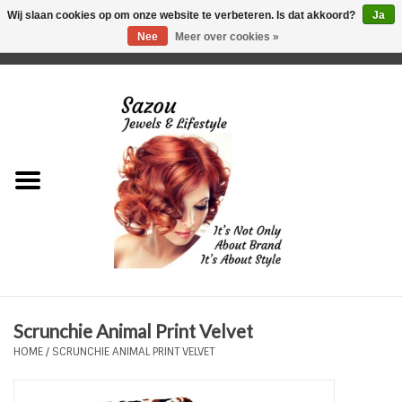
Wij slaan cookies op om onze website te verbeteren. Is dat akkoord?
Ja
Nee
Meer over cookies »
0 Artikelen - €0,00
Home
Just For Her
Just for Him
Kids Only
HORLOGES
Scrunchie Animal Print Velvet
Plus Size Sieraden
HOME
/
SCRUNCHIE ANIMAL PRINT VELVET
Enkelbandjes