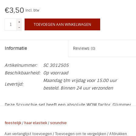
€3,50
Incl. btw
INSPIRATIE
+
TOEVOEGEN AAN WINKELWAGEN
-
SALE
Blog
Informatie
Reviews
(0)
Artikelnummer:
SC 3012505
Beschikbaarheid:
Op voorraad
Maandag t/m vrijdag voor 15.00 uur
Levertijd:
besteld. Binnen 24 uur verzonden
Deze Scrunchie set heeft een absolute WOW factor. Glimmer
en Glitter.
Voor in je haar of voor om je pols.
feestelijk
/
haar elastiek
/
scrunchie
Soort:
Scrunchie, haar elastiek, Pols elastiek
Aan verlanglijst toevoegen
/
Toevoegen om te vergelijken
/
Afdrukken
Kleur:
Oud Roze / Bruin