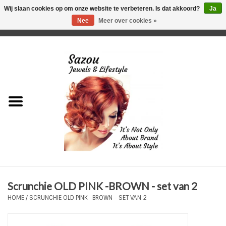
Wij slaan cookies op om onze website te verbeteren. Is dat akkoord?
Ja
Nee
Meer over cookies »
0 Artikelen - €0,00
Home
Just For Her
Just for Him
Kids Only
HORLOGES
Scrunchie OLD PINK -BROWN - set van 2
Plus Size Sieraden
HOME
/
SCRUNCHIE OLD PINK -BROWN - SET VAN 2
Enkelbandjes