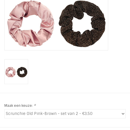
Tassen en meer
Haaraccesoires
Zonnebrillen
Fashion
ON THE BEACH
Charmin*s
Maak een keuze:
*
Ohlala Jewels
LIFESTYLE PRODUCTEN