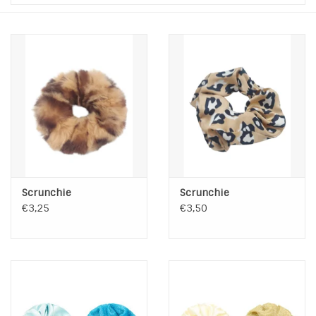
Tassen en meer
Haaraccesoires
Zonnebrillen
Fashion
ON THE BEACH
Scrunchie
Scrunchie
€3,25
€3,50
Charmin*s
Ohlala Jewels
LIFESTYLE PRODUCTEN