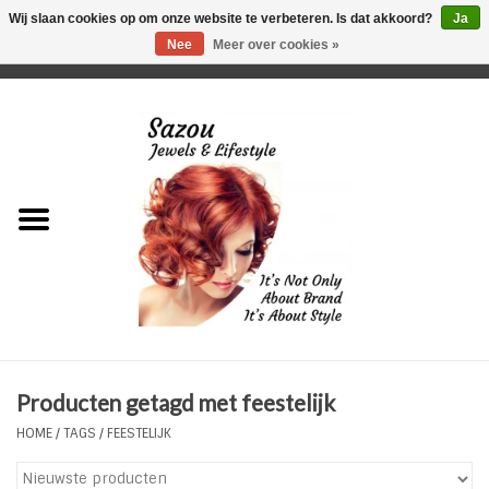
Wij slaan cookies op om onze website te verbeteren. Is dat akkoord?
Ja
Nee
Meer over cookies »
0 Artikelen - €0,00
Home
Just For Her
Just for Him
Kids Only
HORLOGES
Producten getagd met feestelijk
Plus Size Sieraden
HOME
/
TAGS
/
FEESTELIJK
Enkelbandjes