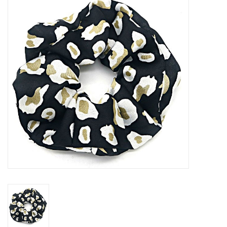
Tassen en meer
Haaraccesoires
Zonnebrillen
Fashion
ON THE BEACH
Charmin*s
Ohlala Jewels
LIFESTYLE PRODUCTEN