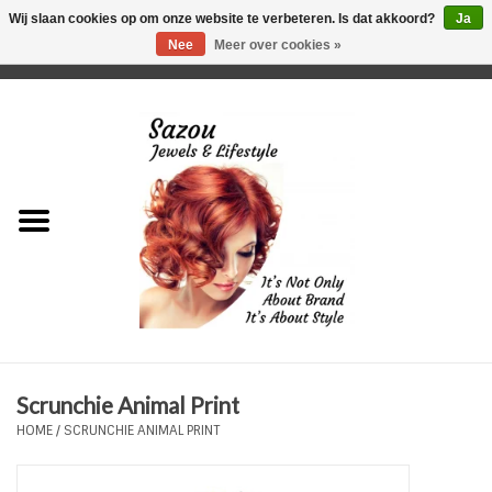
Wij slaan cookies op om onze website te verbeteren. Is dat akkoord?
Ja
Nee
Meer over cookies »
0 Artikelen - €0,00
Home
Just For Her
Just for Him
Kids Only
HORLOGES
Scrunchie Animal Print
Plus Size Sieraden
HOME
/
SCRUNCHIE ANIMAL PRINT
Enkelbandjes