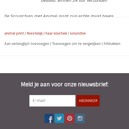
besteld. Binnen 24 uur verzonden
De Scrunchies met Animal print zijn echte must haves.
Voor in je haar of voor om je pols.
Scrunchie, haar elastiek, Pols
animal print
/
feestelijk
/
haar elastiek
/
scrunchie
Soort:
elastiek, Haarroessels
Aan verlanglijst toevoegen
/
Toevoegen om te vergelijken
/
Afdrukken
Kleur:
Zwart / Wit / Beige
Maat:
1 maat (elastisch)
Materiaal:
Elastiek / Polyester
Kenmerken:
Elastisch / Animal Print
Meld je aan voor onze nieuwsbrief:
ABONNEER