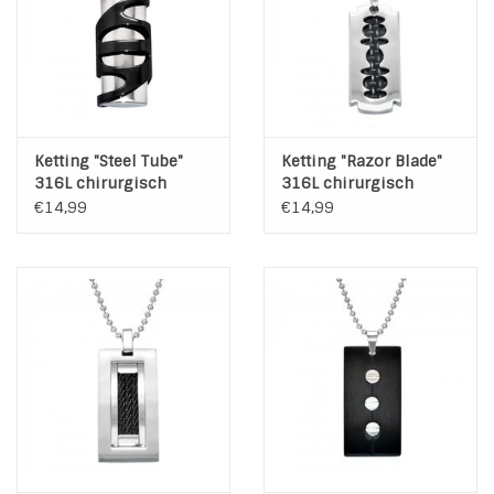
INSPIRATIE
SALE
Ketting "Steel Tube"
Ketting "Razor Blade"
Blog
316L chirurgisch
316L chirurgisch
roestvrij staal
roestvrij staal
€14,99
€14,99