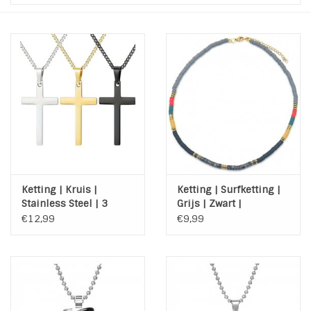
Tassen en meer
Haaraccesoires
Zonnebrillen
Fashion
ON THE BEACH
Ketting | Kruis |
Ketting | Surfketting |
Stainless Steel | 3
Grijs | Zwart |
kleuren
Multicolor
€12,99
€9,99
Charmin*s
Ohlala Jewels
LIFESTYLE PRODUCTEN