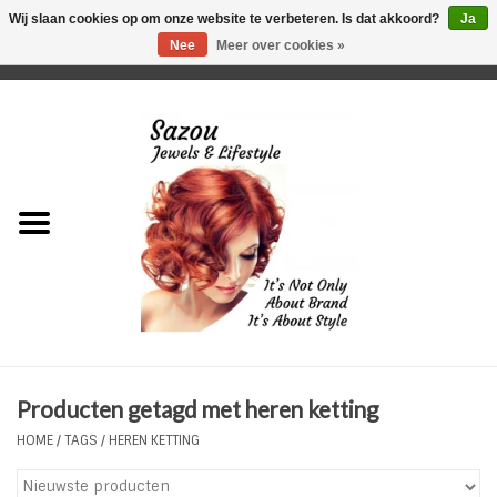
Wij slaan cookies op om onze website te verbeteren. Is dat akkoord?
Ja
Nee
Meer over cookies »
0 Artikelen - €0,00
Home
Just For Her
Just for Him
Kids Only
HORLOGES
Producten getagd met heren ketting
Plus Size Sieraden
HOME
/
TAGS
/
HEREN KETTING
Enkelbandjes