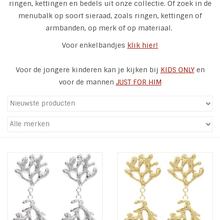
ringen, kettingen en bedels uit onze collectie. Of zoek in de
menubalk op soort sieraad, zoals ringen, kettingen of
Tassen en meer
armbanden, op merk of op materiaal.
Voor enkelbandjes
klik hier!
Haaraccesoires
Voor de jongere kinderen kan je kijken bij
KIDS ONLY
en
Zonnebrillen
voor de mannen
JUST FOR HIM
Fashion
ON THE BEACH
Charmin*s
Ohlala Jewels
LIFESTYLE PRODUCTEN