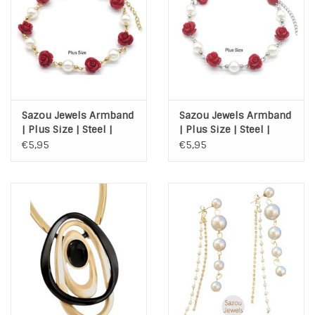
Sazou Jewels Armband
Sazou Jewels Armband
| Plus Size | Steel |
| Plus Size | Steel |
Goud | Roosjes | Parels
Zilver | Roosjes |
€5,95
€5,95
Parels