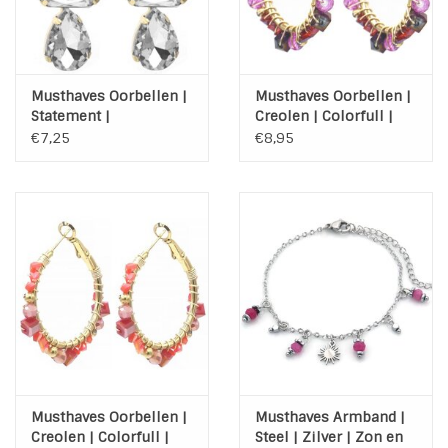
Musthaves Oorbellen |
Musthaves Oorbellen |
Statement |
Creolen | Colorfull |
Lichtgewicht | Stones
Gold | Stainless Steel
€7,25
€8,95
|Purple
Musthaves Oorbellen |
Musthaves Armband |
Creolen | Colorfull |
Steel | Zilver | Zon en