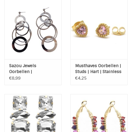
Sazou Jewels
Musthaves Oorbellen |
Oorbellen |
Studs | Hart | Stainless
Oorhangers |
Steel | Gold | Pink
€8,99
€4,25
Statement | Cirkels