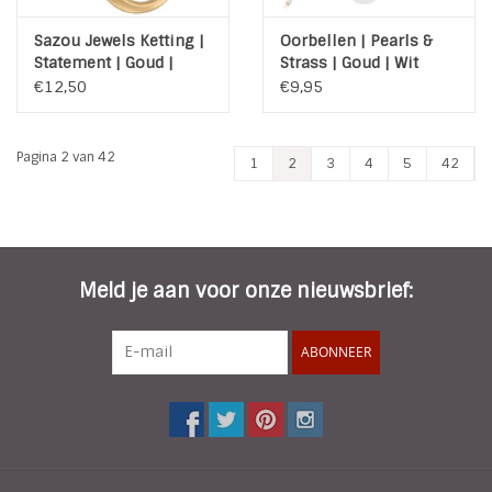
Sazou Jewels Ketting |
Oorbellen | Pearls &
Statement | Goud |
Strass | Goud | Wit
Zwart
€12,50
€9,95
Pagina 2 van 42
1
2
3
4
5
42
Meld je aan voor onze nieuwsbrief:
ABONNEER