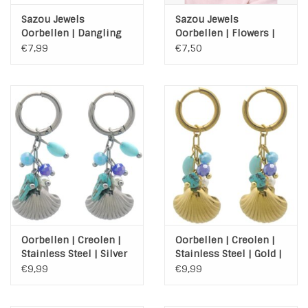
Sazou Jewels
Sazou Jewels
Oorbellen | Dangling
Oorbellen | Flowers |
Heart | Gold
Silver
€7,99
€7,50
Oorbellen | Creolen |
Oorbellen | Creolen |
Stainless Steel | Silver
Stainless Steel | Gold |
| Schelp | Blue
Schelp | Blue
€9,99
€9,99