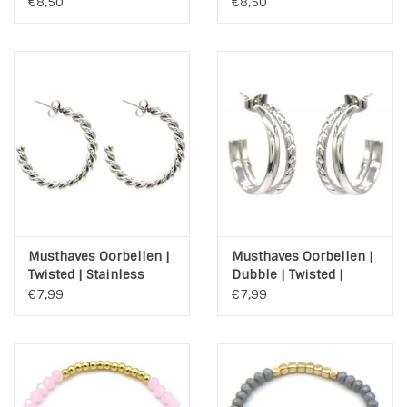
Colorfull
Stainless Steel | Gold
€8,50
€8,50
Musthaves Oorbellen |
Musthaves Oorbellen |
Twisted | Stainless
Dubble | Twisted |
Steel | Zilver
Stainless Steel | Zilver
€7,99
€7,99