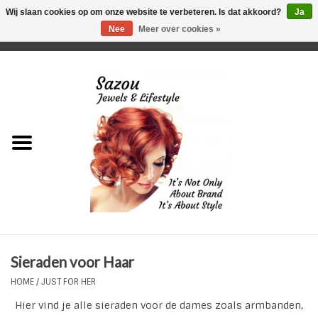
Wij slaan cookies op om onze website te verbeteren. Is dat akkoord?
Ja
Nee
Meer over cookies »
0 Artikelen - €0,00
Home
Just For Her
Just for Him
Kids Only
HORLOGES
Sieraden voor Haar
Plus Size Sieraden
HOME
/
JUST FOR HER
Hier vind je alle sieraden voor de dames zoals armbanden,
Enkelbandjes