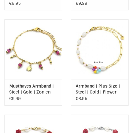
Gold | Stainless Steel |
kraaltjes
€8,95
€9,99
Roze
Musthaves Armband |
Armband | Plus Size |
Steel | Gold | Zon en
Steel | Gold | Flower
kraaltjes
€9,99
€6,95