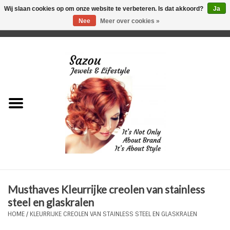
Wij slaan cookies op om onze website te verbeteren. Is dat akkoord?
Ja
Nee
Meer over cookies »
0 Artikelen - €0,00
Home
Just For Her
Just for Him
Kids Only
HORLOGES
Musthaves Kleurrijke creolen van stainless
Plus Size Sieraden
steel en glaskralen
HOME
/
KLEURRIJKE CREOLEN VAN STAINLESS STEEL EN GLASKRALEN
Enkelbandjes