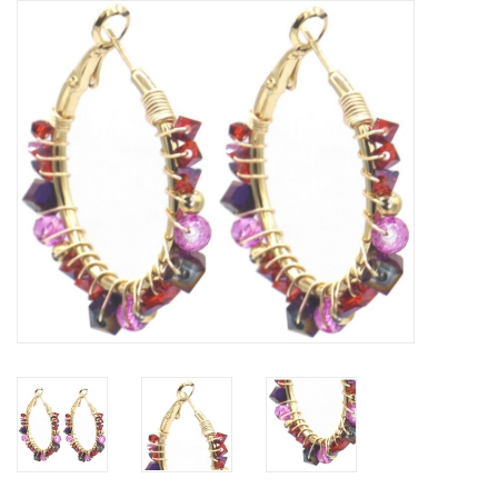
Tassen en meer
Haaraccesoires
Zonnebrillen
Fashion
ON THE BEACH
Charmin*s
Ohlala Jewels
LIFESTYLE PRODUCTEN