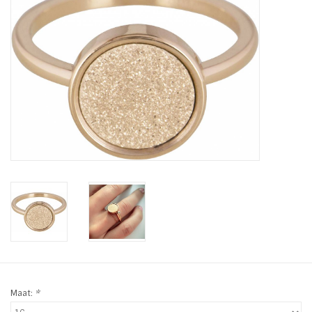
Tassen en meer
Haaraccesoires
Zonnebrillen
Fashion
ON THE BEACH
Charmin*s
Ohlala Jewels
Maat:
*
LIFESTYLE PRODUCTEN