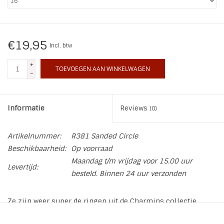
INSPIRATIE
€19,95
Incl. btw
SALE
+
TOEVOEGEN AAN WINKELWAGEN
-
Blog
Informatie
Reviews
(0)
Artikelnummer:
R381 Sanded Circle
Beschikbaarheid:
Op voorraad
Maandag t/m vrijdag voor 15.00 uur
Levertijd:
besteld. Binnen 24 uur verzonden
Ze zijn weer super de ringen uit de Charmins collectie.
Ring Edelstaal Sanded Circle - Steel