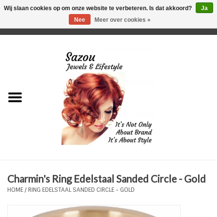
Wij slaan cookies op om onze website te verbeteren. Is dat akkoord?
Ja
Nee
Meer over cookies »
0 Artikelen - €0,00
Home
Just For Her
Just for Him
Kids Only
HORLOGES
Charmin's Ring Edelstaal Sanded Circle - Gold
Plus Size Sieraden
HOME
/
RING EDELSTAAL SANDED CIRCLE - GOLD
Enkelbandjes