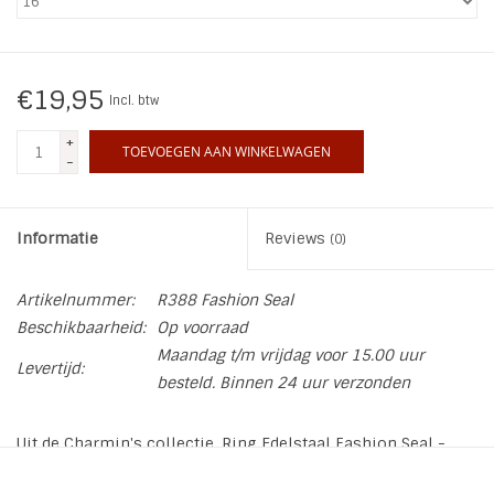
INSPIRATIE
€19,95
Incl. btw
SALE
+
TOEVOEGEN AAN WINKELWAGEN
-
Blog
Informatie
Reviews
(0)
Artikelnummer:
R388 Fashion Seal
Beschikbaarheid:
Op voorraad
Maandag t/m vrijdag voor 15.00 uur
Levertijd:
besteld. Binnen 24 uur verzonden
Uit de Charmin's collectie. Ring Edelstaal Fashion Seal -
Black