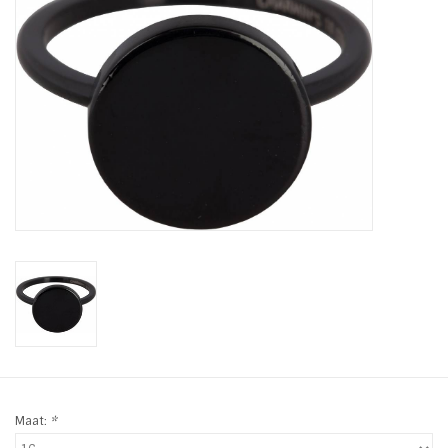
Tassen en meer
Haaraccesoires
Zonnebrillen
Fashion
ON THE BEACH
Charmin*s
Ohlala Jewels
Maat:
*
LIFESTYLE PRODUCTEN