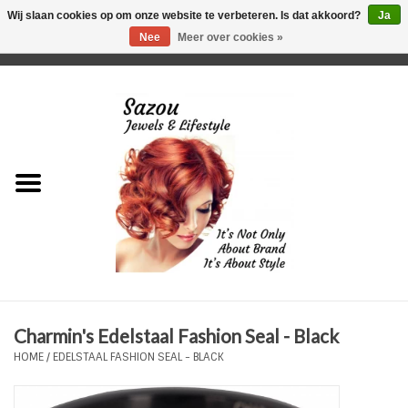
Wij slaan cookies op om onze website te verbeteren. Is dat akkoord?
Ja
Nee
Meer over cookies »
0 Artikelen - €0,00
Home
Just For Her
Just for Him
Kids Only
HORLOGES
Charmin's Edelstaal Fashion Seal - Black
Plus Size Sieraden
HOME
/
EDELSTAAL FASHION SEAL - BLACK
Enkelbandjes