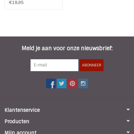
- Black
€19,95
Meld je aan voor onze nieuwsbrief:
ABONNEER
Klantenservice
Producten
Mijn account