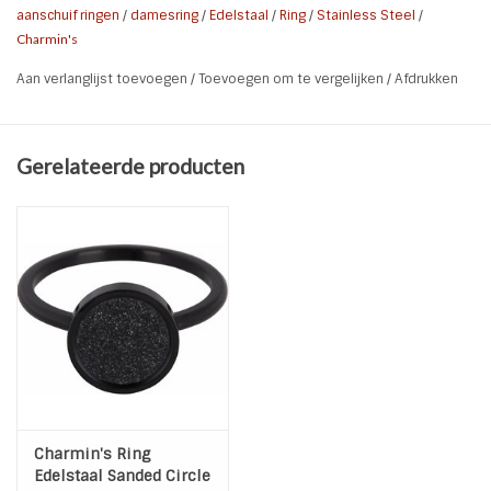
* Kleur: Zwart
aanschuif ringen
/
damesring
/
Edelstaal
/
Ring
/
Stainless Steel
/
Charmin's
* Materiaal: Hoogwaardig Edelstaal - Black Plated
Aan verlanglijst toevoegen
/
Toevoegen om te vergelijken
/
Afdrukken
Kijk voor garantie ook bij
aanvullende garantievoorwaarden
Gerelateerde producten
Charmin's Ring
Edelstaal Sanded Circle