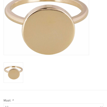
Tassen en meer
Haaraccesoires
Zonnebrillen
Fashion
ON THE BEACH
Charmin*s
Ohlala Jewels
Maat:
*
LIFESTYLE PRODUCTEN