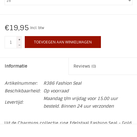
INSPIRATIE
€19,95
Incl. btw
SALE
+
TOEVOEGEN AAN WINKELWAGEN
-
Blog
Informatie
Reviews
(0)
Artikelnummer:
R386 Fashion Seal
Beschikbaarheid:
Op voorraad
Maandag t/m vrijdag voor 15.00 uur
Levertijd:
besteld. Binnen 24 uur verzonden
Uit de Charmins collectie ring Edelstaal Fashion Seal - Gold
Plated. Combineer met de andere ringen van Charmins.