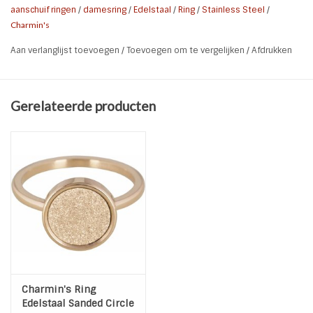
* Kleur: Goud
aanschuif ringen
/
damesring
/
Edelstaal
/
Ring
/
Stainless Steel
/
Charmin's
* Materiaal: Hoogwaardig Edelstaal - Gold Plated
Aan verlanglijst toevoegen
/
Toevoegen om te vergelijken
/
Afdrukken
Kijk voor garantie ook bij
aanvullende garantievoorwaarden
Gerelateerde producten
Charmin's Ring
Edelstaal Sanded Circle