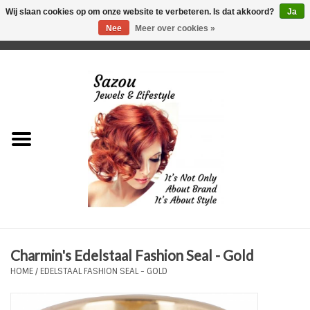
Wij slaan cookies op om onze website te verbeteren. Is dat akkoord?
Ja
Nee
Meer over cookies »
0 Artikelen - €0,00
Home
Just For Her
Just for Him
Kids Only
HORLOGES
Charmin's Edelstaal Fashion Seal - Gold
Plus Size Sieraden
HOME
/
EDELSTAAL FASHION SEAL - GOLD
Enkelbandjes