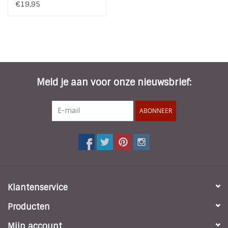
- Gold
€19,95
Meld je aan voor onze nieuwsbrief:
ABONNEER
Klantenservice
Producten
Mijn account