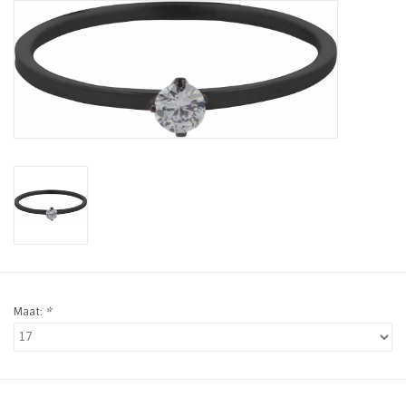
Tassen en meer
Haaraccesoires
Zonnebrillen
Fashion
ON THE BEACH
Charmin*s
Maat:
*
Ohlala Jewels
LIFESTYLE PRODUCTEN