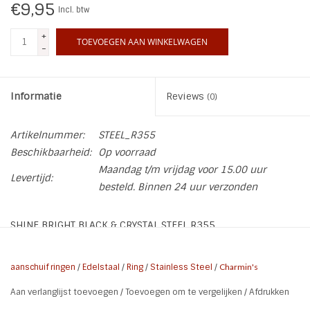
€9,95
Incl. btw
INSPIRATIE
+
TOEVOEGEN AAN WINKELWAGEN
-
SALE
Informatie
Reviews
(0)
Blog
Artikelnummer:
STEEL_R355
Beschikbaarheid:
Op voorraad
Maandag t/m vrijdag voor 15.00 uur
Levertijd:
besteld. Binnen 24 uur verzonden
SHINE BRIGHT BLACK & CRYSTAL STEEL R355
* Kleur: Zwart
aanschuif ringen
/
Edelstaal
/
Ring
/
Stainless Steel
/
Charmin's
* Materiaal: Hoogwaardig Edelstaal Black Plated
Aan verlanglijst toevoegen
/
Toevoegen om te vergelijken
/
Afdrukken