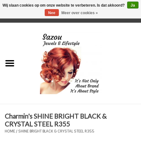
Wij slaan cookies op om onze website te verbeteren. Is dat akkoord?
Ja
Nee
Meer over cookies »
0 Artikelen - €0,00
Home
Just For Her
Just for Him
Kids Only
HORLOGES
Charmin's SHINE BRIGHT BLACK &
Plus Size Sieraden
CRYSTAL STEEL R355
HOME
/
SHINE BRIGHT BLACK & CRYSTAL STEEL R355
Enkelbandjes