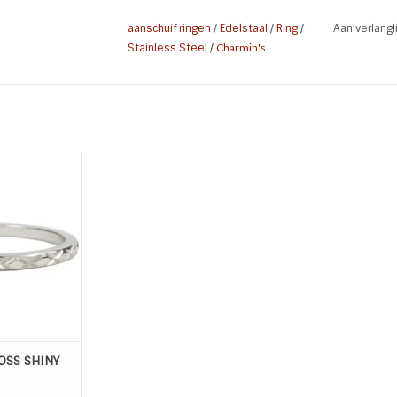
aanschuif ringen
/
Edelstaal
/
Ring
/
Aan verlang
Stainless Steel
/
Charmin's
 SHINY STEEL
7
 WINKELWAGEN
OSS SHINY