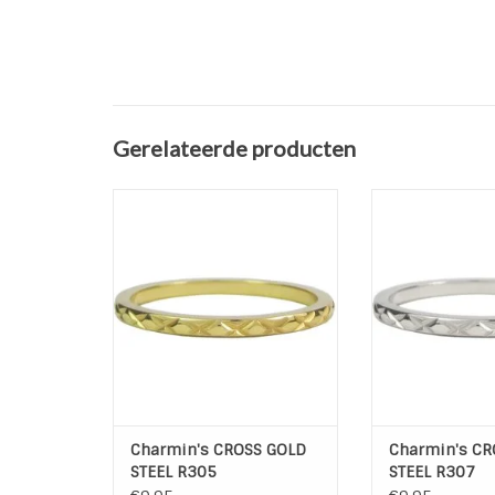
Gerelateerde producten
Charmin's CROSS GOLD STEEL
Charmin's CROSS
R305
R30
TOEVOEGEN AAN WINKELWAGEN
TOEVOEGEN AAN
Charmin's CROSS GOLD
Charmin's CR
STEEL R305
STEEL R307