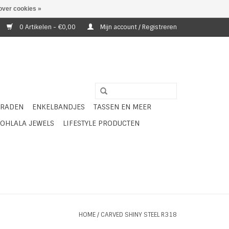
over cookies »
0 Artikelen - €0,00
Mijn account / Registreren
ERADEN
ENKELBANDJES
TASSEN EN MEER
OHLALA JEWELS
LIFESTYLE PRODUCTEN
HOME
/
CARVED SHINY STEEL R318