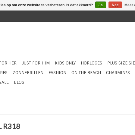
kies op om onze website te verbeteren. Is dat akkoord?
Ja
Nee
Meer 
 FOR HER
JUST FOR HIM
KIDS ONLY
HORLOGES
PLUS SIZE SI
RES
ZONNEBRILLEN
FASHION
ON THE BEACH
CHARMIN*S
SALE
BLOG
L R318