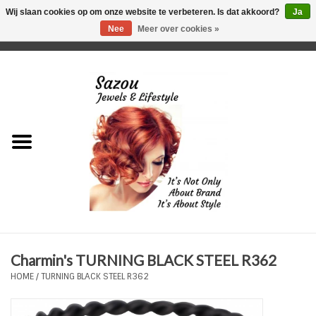
Wij slaan cookies op om onze website te verbeteren. Is dat akkoord?
Ja
Nee
Meer over cookies »
0 Artikelen - €0,00
Home
Just For Her
Just for Him
Kids Only
HORLOGES
Charmin's TURNING BLACK STEEL R362
Plus Size Sieraden
HOME
/
TURNING BLACK STEEL R362
Enkelbandjes