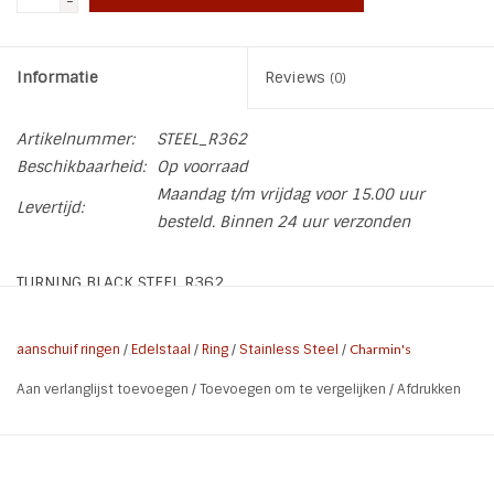
-
INSPIRATIE
Informatie
Reviews
(0)
SALE
Artikelnummer:
STEEL_R362
Beschikbaarheid:
Op voorraad
Blog
Maandag t/m vrijdag voor 15.00 uur
Levertijd:
besteld. Binnen 24 uur verzonden
TURNING BLACK STEEL R362
* Kleur: Zwart
aanschuif ringen
/
Edelstaal
/
Ring
/
Stainless Steel
/
Charmin's
* Materiaal: Hoogwaardig Edelstaal Black Plated
Aan verlanglijst toevoegen
/
Toevoegen om te vergelijken
/
Afdrukken