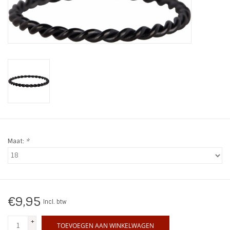
Tassen en meer
Haaraccesoires
Zonnebrillen
Fashion
ON THE BEACH
Maat:
*
Charmin*s
Ohlala Jewels
€9,95
Incl. btw
+
LIFESTYLE PRODUCTEN
TOEVOEGEN AAN WINKELWAGEN