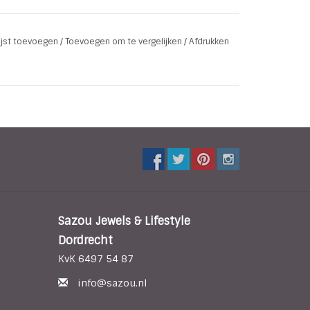
lijst toevoegen
/
Toevoegen om te vergelijken
/
Afdrukken
ated
Sazou Jewels & Lifestyle
Dordrecht
KvK 6497 54 87
info@sazou.nl