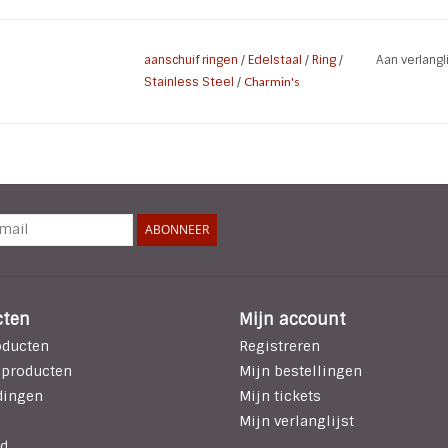
* Kleur: Zwart
aanschuif ringen
/
Edelstaal
/
Ring
/
Aan verlang
* Materiaal: Hoogwaardig Edelstaal Black Pl
Stainless Steel
/
Charmin's
ABONNEER
cten
Mijn account
oducten
Registreren
 producten
Mijn bestellingen
dingen
Mijn tickets
Mijn verlanglijst
d