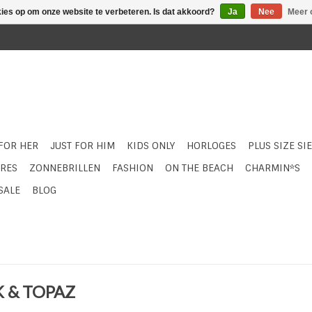
kies op om onze website te verbeteren. Is dat akkoord?
Ja
Nee
Meer 
 FOR HER
JUST FOR HIM
KIDS ONLY
HORLOGES
PLUS SIZE SI
RES
ZONNEBRILLEN
FASHION
ON THE BEACH
CHARMIN*S
SALE
BLOG
K & TOPAZ