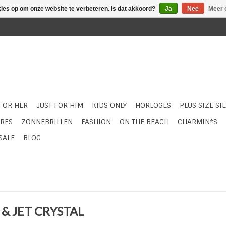
kies op om onze website te verbeteren. Is dat akkoord?
Ja
Nee
Meer 
 FOR HER
JUST FOR HIM
KIDS ONLY
HORLOGES
PLUS SIZE SI
RES
ZONNEBRILLEN
FASHION
ON THE BEACH
CHARMIN*S
SALE
BLOG
 & JET CRYSTAL