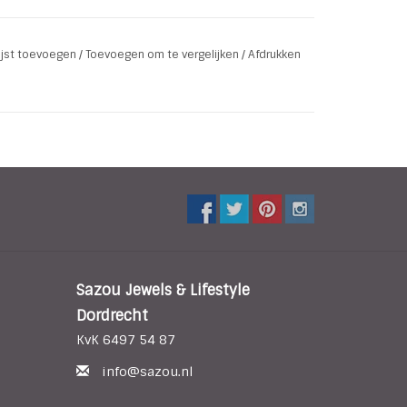
lijst toevoegen
/
Toevoegen om te vergelijken
/
Afdrukken
Sazou Jewels & Lifestyle
Dordrecht
KvK 6497 54 87
info@sazou.nl