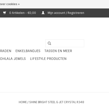
over cookies »
0 Artikelen - €0,00
Mijn account / Registreren
ERADEN
ENKELBANDJES
TASSEN EN MEER
OHLALA JEWELS
LIFESTYLE PRODUCTEN
HOME
/
SHINE BRIGHT STEEL & JET CRYSTAL R348