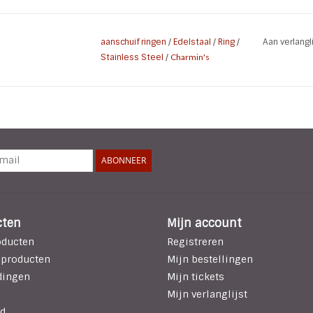
Kleur: Zilver / Zwart
Materiaal: Hoogwaardig Edelstaal (L316)
aanschuif ringen
/
Edelstaal
/
Ring
/
Aan verlang
Stainless Steel
/
Charmin's
ABONNEER
cten
Mijn account
oducten
Registreren
 producten
Mijn bestellingen
dingen
Mijn tickets
Mijn verlanglijst
d