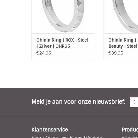
Ohlala Ring | ROX | Steel
Ohlala Ring |
| Zilver | OHR65
Beauty | Steel
Zilver | OHR8
€24,95
€39,95
Meld je aan voor onze nieuwsbrief:
Klantenservice
Produ
About Sazou Jewels and Lifestyle
Alle pr