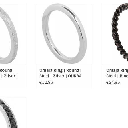
 Sanded Steel
Ohlala Stainless Steel 316L
Ohlala Ring T
Ring Round Shiny Steel.
Materiaal
 WINKELWAGEN
Edelst
TOEVOEGEN AAN WINKELWAGEN
Kleur: 
TOEVOEGEN A
 Round
Ohlala Ring | Round |
Ohlala Rin
| Zilver |
Steel | Zilver | OHR34
Steel | Bla
€12,95
€24,95
k Beauty Steel
oogwaardig
 (316L)
rt-Steel
 WINKELWAGEN