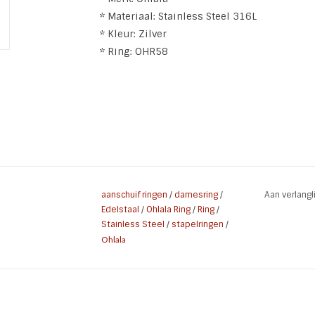
* Materiaal: Stainless Steel 316L
* Kleur: Zilver
* Ring: OHR58
aanschuif ringen
/
damesring
/
Aan verlang
Edelstaal
/
Ohlala Ring
/
Ring
/
Stainless Steel
/
stapelringen
/
Ohlala