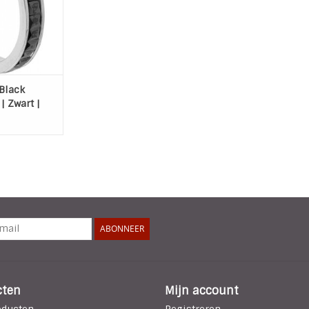
 Black
 | Zwart |
9
ABONNEER
cten
Mijn account
oducten
Registreren