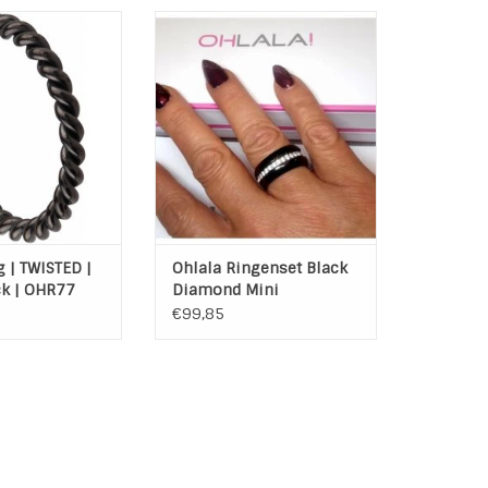
WISTED Black Steel
Ohlala ringen set Black Diamond
: Hoogwaardig
Mini
aal (316L)
De set bestaat uit 3 ringen
Black plated
Materiaal: Hoogwaardig
Edelstaal
AN WINKELWAGEN
TOEVOEGEN AAN WINKELWAGEN
g | TWISTED |
Ohlala Ringenset Black
ck | OHR77
Diamond Mini
€99,85