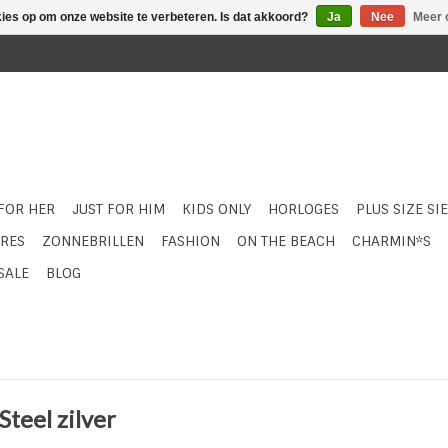
kies op om onze website te verbeteren. Is dat akkoord?
Ja
Nee
Meer 
 FOR HER
JUST FOR HIM
KIDS ONLY
HORLOGES
PLUS SIZE SI
RES
ZONNEBRILLEN
FASHION
ON THE BEACH
CHARMIN*S
SALE
BLOG
Steel zilver