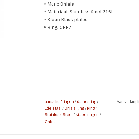
* Merk: Ohlala
* Materiaal: Stainless Steel 316L
* Kleur: Black plated
* Ring: OHR7
aanschuif ringen
/
damesring
/
Aan verlang
Edelstaal
/
Ohlala Ring
/
Ring
/
Stainless Steel
/
stapelringen
/
Ohlala