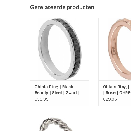
Gerelateerde producten
Ohlala Ring Black Beauty Steel
Ohlala Ring
Materiaal: Hoogwaardig
Materiaal: H
Edelstaal (316L)
Edelstaal (316L
Kleur: Zwart-Steel
TOEVOEGEN AAN
TOEVOEGEN AAN WINKELWAGEN
Ohlala Ring | Black
Ohlala Ring | 
Beauty | Steel | Zwart |
| Rose | OHR6
Zilver | OHR89
€39,95
€29,95
Ohlala Stainless Steel 316L
ring Twisted Shiny Steel.