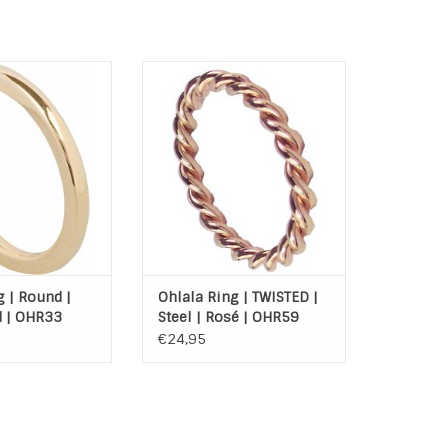
el ring Round Gold
Ohlala ring Twisted Rosé Steel
eft een dikte van
TOEVOEGEN AAN WINKELWAGEN
 mm.
AN WINKELWAGEN
g | Round |
Ohlala Ring | TWISTED |
d | OHR33
Steel | Rosé | OHR59
€24,95