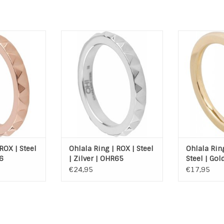
 ROX Rose
Ohlala ring ROX Steel
Stainless Ste
oogwaardig
Materiaal: Hoogwaardig
van Ohlala he
) rose plated
Edelstaal (316L)
2
Kleur: Zilver
 WINKELWAGEN
TOEVOEGEN A
TOEVOEGEN AAN WINKELWAGEN
ROX | Steel
Ohlala Ring | ROX | Steel
Ohlala Rin
6
| Zilver | OHR65
Steel | Gol
€24,95
€17,95