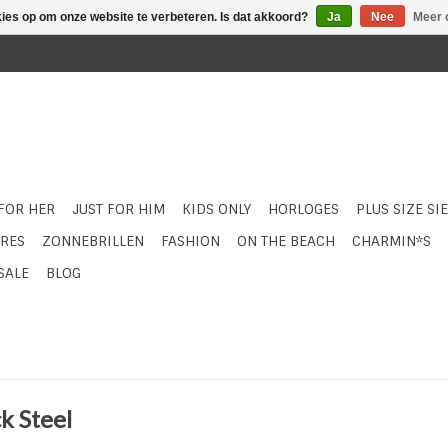
kies op om onze website te verbeteren. Is dat akkoord?
Ja
Nee
Meer 
 FOR HER
JUST FOR HIM
KIDS ONLY
HORLOGES
PLUS SIZE SI
RES
ZONNEBRILLEN
FASHION
ON THE BEACH
CHARMIN*S
SALE
BLOG
k Steel