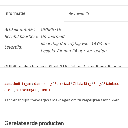
Informatie
Reviews
(0)
Artikelnummer:
OHR89-18
Beschikbaarheid:
Op voorraad
Maandag t/m vrijdag voor 15.00 uur
Levertijd:
besteld. Binnen 24 uur verzonden
OHR89 is de Stainless Steel 316L (stapel) ring Black Beauty
van het Nederlandse merk Ohlala.
aanschuif ringen
/
damesring
/
Edelstaal
/
Ohlala Ring
/
Ring
/
Stainless
* Merk: Ohlala
Steel
/
stapelringen
/
Ohlala
* Materiaal: Hoogwaardig Edelstaal (316L)
Aan verlanglijst toevoegen
/
Toevoegen om te vergelijken
/
Afdrukken
* Kleur: Zwart | Zilver
* Ring: OHR89
Gerelateerde producten