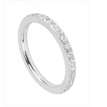
Tassen en meer
Haaraccesoires
Zonnebrillen
Fashion
ON THE BEACH
Charmin*s
Ohlala Jewels
LIFESTYLE PRODUCTEN