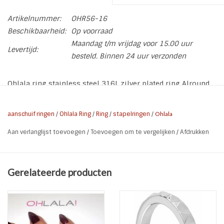
Artikelnummer:
OHR56-16
Beschikbaarheid:
Op voorraad
Maandag t/m vrijdag voor 15.00 uur
Levertijd:
besteld. Binnen 24 uur verzonden
Ohlala ring stainless steel 316L zilver plated ring Alround
Diamond Champagne.
* Merk: Ohlala
aanschuif ringen
/
Ohlala Ring
/
Ring
/
stapelringen
/
Ohlala
* Soort: aanschuifring | Stapelring
Aan verlanglijst toevoegen
/
Toevoegen om te vergelijken
/
Afdrukken
* Materiaal: Stainless Steel 316L | Zirkonia
* Kleur: Zilver | Champagne
* Ring: OHR56
Gerelateerde producten