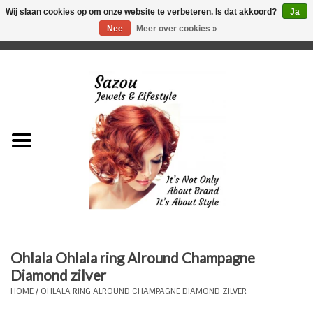
Wij slaan cookies op om onze website te verbeteren. Is dat akkoord?
Ja
Nee
Meer over cookies »
0 Artikelen - €0,00
Home
Just For Her
Just for Him
Kids Only
HORLOGES
Ohlala Ohlala ring Alround Champagne
Plus Size Sieraden
Diamond zilver
HOME
/
OHLALA RING ALROUND CHAMPAGNE DIAMOND ZILVER
Enkelbandjes