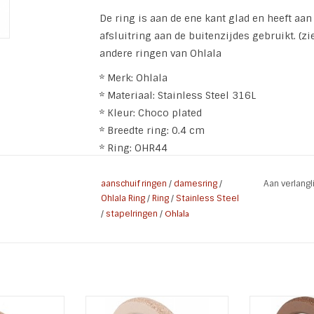
De ring is aan de ene kant glad en heeft aan
afsluitring aan de buitenzijdes gebruikt. (z
andere ringen van Ohlala
* Merk: Ohlala
* Materiaal: Stainless Steel 316L
* Kleur: Choco plated
* Breedte ring: 0.4 cm
* Ring: OHR44
aanschuif ringen
/
damesring
/
Aan verlang
Ohlala Ring
/
Ring
/
Stainless Steel
/
stapelringen
/
Ohlala
ted Rosé Steel
Ohlala stapel ring OHR36 Round
Ohlala aansch