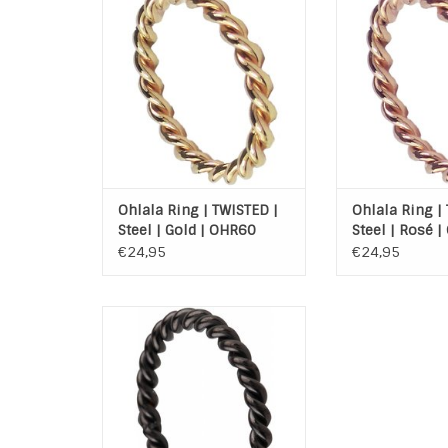
ring Twisted Gold plated
TOEVOEGEN AAN
TOEVOEGEN AAN WINKELWAGEN
Ohlala Ring | TWISTED |
Ohlala Ring |
Steel | Gold | OHR60
Steel | Rosé 
€24,95
€24,95
Ohlala Ring TWISTED Black Steel
Materiaal: Hoogwaardig
Edelstaal (316L)
Kleur: Black plated
TOEVOEGEN AAN WINKELWAGEN