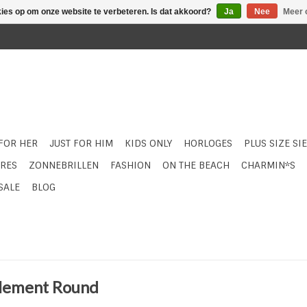
kies op om onze website te verbeteren. Is dat akkoord?
Ja
Nee
Meer 
 FOR HER
JUST FOR HIM
KIDS ONLY
HORLOGES
PLUS SIZE SI
RES
ZONNEBRILLEN
FASHION
ON THE BEACH
CHARMIN*S
SALE
BLOG
plement Round