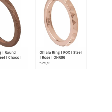
d Sanded Choco
Materiaal: Hoogwaardig
Edelstaal (316L) rose plated
AN WINKELWAGEN
TOEVOEGEN AAN WINKELWAGEN
g | Round
Ohlala Ring | ROX | Steel
eel | Choco |
| Rose | OHR66
€29,95