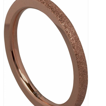
Tassen en meer
Haaraccesoires
Zonnebrillen
Fashion
ON THE BEACH
Charmin*s
Ohlala Jewels
LIFESTYLE PRODUCTEN