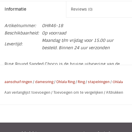
Informatie
Reviews
(0)
Artikelnummer:
OHR46-18
Beschikbaarheid:
Op voorraad
Maandag t/m vrijdag voor 15.00 uur
Levertijd:
besteld. Binnen 24 uur verzonden
Ring Round Sanded Choco is de bruine uitvoering van de
Round Sanded stapelringen van het merk Ohlala.
* Merk: Ohlala
aanschuif ringen
/
damesring
/
Ohlala Ring
/
Ring
/
stapelringen
/
Ohlala
* Ring OHR46
Aan verlanglijst toevoegen
/
Toevoegen om te vergelijken
/
Afdrukken
* Materiaal: Sanded Stainless Steel 316L
* Kleur: Bruin