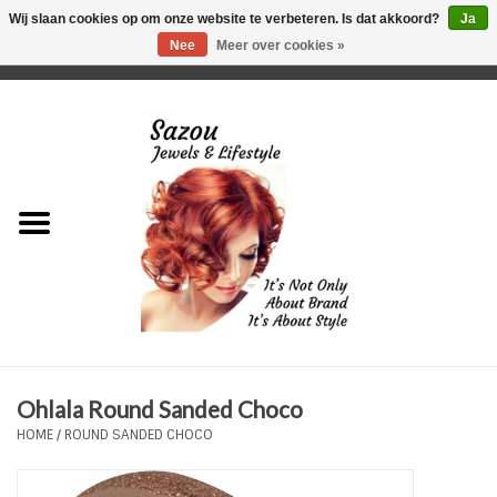
Wij slaan cookies op om onze website te verbeteren. Is dat akkoord?
Ja
Nee
Meer over cookies »
0 Artikelen - €0,00
Home
Just For Her
Just for Him
Kids Only
HORLOGES
Ohlala Round Sanded Choco
Plus Size Sieraden
HOME
/
ROUND SANDED CHOCO
Enkelbandjes