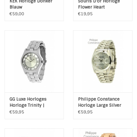
KEK Horloge Donker
Souris D'or Horloge
Blauw
Flower Heart
€59,00
€19,95
GG Luxe Horloges
Philippe Constance
Horloge Trinity |
Horloge Large Silver
Unisex | Zilver-Zilver
Stones Silver
€59,95
€59,95