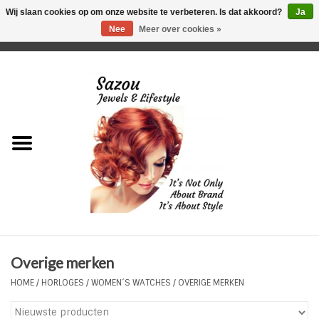
Wij slaan cookies op om onze website te verbeteren. Is dat akkoord?
Ja
Nee
Meer over cookies »
0 Artikelen - €0,00
Home
Just For Her
Just for Him
Kids Only
HORLOGES
Overige merken
Plus Size Sieraden
HOME
/
HORLOGES
/
WOMEN´S WATCHES
/
OVERIGE MERKEN
Enkelbandjes