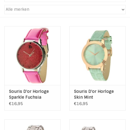
Tassen en meer
Haaraccesoires
Zonnebrillen
Fashion
ON THE BEACH
Souris D'or Horloge
Souris D'or Horloge
Charmin*s
Sparkle Fuchsia
Skin Mint
€16,95
€16,95
Ohlala Jewels
LIFESTYLE PRODUCTEN