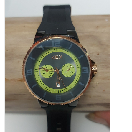
Tassen en meer
Haaraccesoires
Zonnebrillen
Fashion
ON THE BEACH
Charmin*s
Ohlala Jewels
LIFESTYLE PRODUCTEN