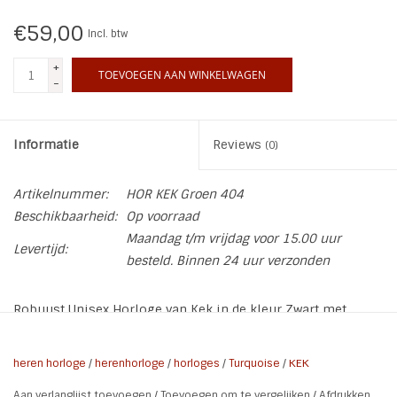
€59,00
Incl. btw
+
TOEVOEGEN AAN WINKELWAGEN
-
Informatie
Reviews
(0)
Artikelnummer:
HOR KEK Groen 404
Beschikbaarheid:
Op voorraad
Maandag t/m vrijdag voor 15.00 uur
Levertijd:
besteld. Binnen 24 uur verzonden
Robuust Unisex Horloge van Kek in de kleur Zwart met
groen. Een eye catcher waar jij mee gezien mag worden.
heren horloge
/
herenhorloge
/
horloges
/
Turquoise
/
KEK
* Merk: Kek
Aan verlanglijst toevoegen
/
Toevoegen om te vergelijken
/
Afdrukken