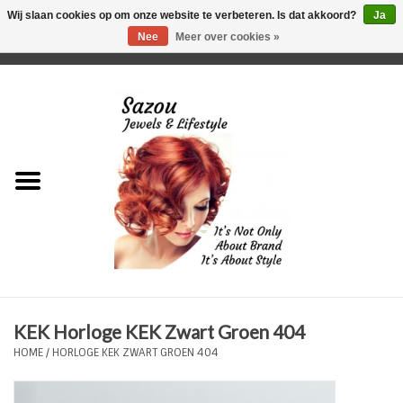
Wij slaan cookies op om onze website te verbeteren. Is dat akkoord?
Ja
Nee
Meer over cookies »
0 Artikelen - €0,00
Home
Just For Her
Just for Him
Kids Only
HORLOGES
KEK Horloge KEK Zwart Groen 404
Plus Size Sieraden
HOME
/
HORLOGE KEK ZWART GROEN 404
Enkelbandjes