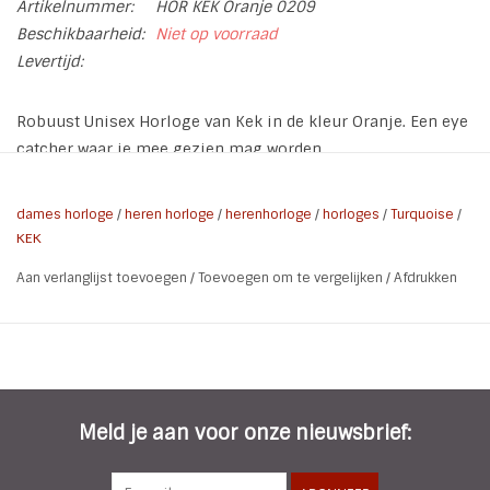
Artikelnummer:
HOR KEK Oranje 0209
Beschikbaarheid:
Niet op voorraad
Levertijd:
Robuust Unisex Horloge van Kek in de kleur Oranje. Een eye
catcher waar je mee gezien mag worden.
* Merk: Kek
dames horloge
/
heren horloge
/
herenhorloge
/
horloges
/
Turquoise
/
* Kleur: Oranje | Rose Goud | Wit
KEK
* Doorsnee klok: 45 mm
Aan verlanglijst toevoegen
/
Toevoegen om te vergelijken
/
Afdrukken
* Achterkant Kast: Roestvrij Staal
* Hoogte kast: 13 mm
* Band: Siliconen
* Water Resistent
* Breedte band: 20 - 25 mm
* Kenmerken: Nikkel vrij
Meld je aan voor onze nieuwsbrief:
KEK leuke trendy opvallende horloges welke bedacht en
ontworpen zijn in Nederland.