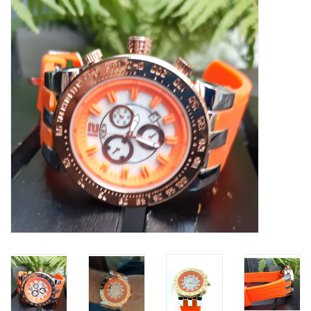
Tassen en meer
Haaraccesoires
Zonnebrillen
Fashion
ON THE BEACH
Charmin*s
Ohlala Jewels
LIFESTYLE PRODUCTEN