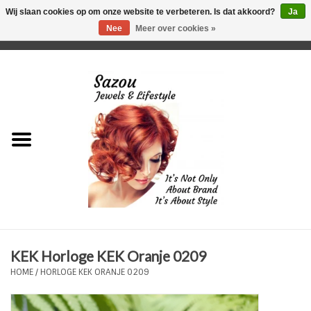
Wij slaan cookies op om onze website te verbeteren. Is dat akkoord?
Ja
Nee
Meer over cookies »
0 Artikelen - €0,00
Home
Just For Her
Just for Him
Kids Only
HORLOGES
KEK Horloge KEK Oranje 0209
Plus Size Sieraden
HOME
/
HORLOGE KEK ORANJE 0209
Enkelbandjes