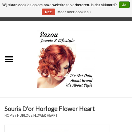
Wij slaan cookies op om onze website te verbeteren. Is dat akkoord?
Ja
Nee
Meer over cookies »
0 Artikelen - €0,00
Home
Just For Her
Just for Him
Kids Only
HORLOGES
Souris D'or Horloge Flower Heart
Plus Size Sieraden
HOME
/
HORLOGE FLOWER HEART
Enkelbandjes