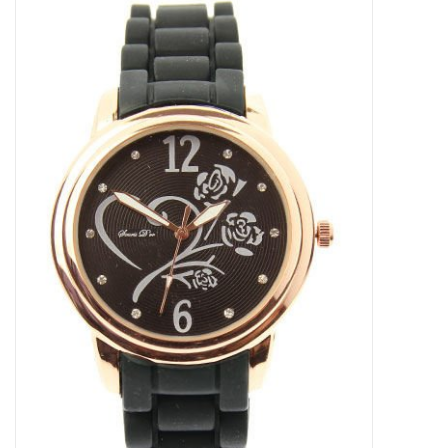
Tassen en meer
Haaraccesoires
Zonnebrillen
Fashion
ON THE BEACH
Charmin*s
Ohlala Jewels
LIFESTYLE PRODUCTEN