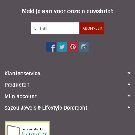
* Materiaal band: Siliconen
* Totale lengte horloge en band: 25 cm
Meld je aan voor onze nieuwsbrief:
* Breedte band: 1,9 cm
ABONNEER
Klantenservice
Producten
Mijn account
Sazou Jewels & Lifestyle Dordrecht