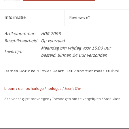
Informatie
Reviews
(0)
Artikelnummer:
HOR 7096
Beschikbaarheid:
Op voorraad
Maandag t/m vrijdag voor 15.00 uur
Levertijd:
besteld. Binnen 24 uur verzonden
Dames Horloge "Flower Heart". Leuk sportief maar stijlvol
horloge met op de kast een hart en bloemen. Het horloge
heeft een siliconen band voor een prettig draagcomfort. De
bloem
/
dames horloge
/
horloges
/
Souris D'or
uuraanduiding zijn mooie fonkelende steentjes.
Aan verlanglijst toevoegen
/
Toevoegen om te vergelijken
/
Afdrukken
* Kleur: Zwart | Rose Goud
* Materiaal kastL Stainless Steel Rose Gold Plated
* Doorsnee klok: 4,2 cm
* Hoogte klok: 2 cm