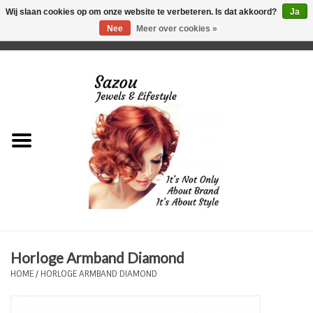
Wij slaan cookies op om onze website te verbeteren. Is dat akkoord?
Ja
Nee
Meer over cookies »
0 Artikelen - €0,00
Home
Just For Her
Just for Him
Kids Only
HORLOGES
Horloge Armband Diamond
Plus Size Sieraden
HOME
/
HORLOGE ARMBAND DIAMOND
Enkelbandjes