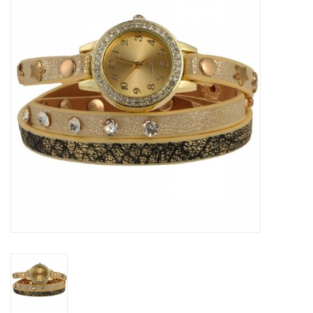
Tassen en meer
Haaraccesoires
Zonnebrillen
Fashion
ON THE BEACH
Charmin*s
Ohlala Jewels
LIFESTYLE PRODUCTEN