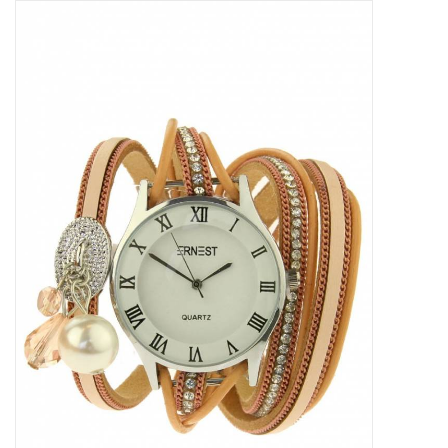
Tassen en meer
Haaraccesoires
Zonnebrillen
Fashion
ON THE BEACH
Charmin*s
Ohlala Jewels
LIFESTYLE PRODUCTEN