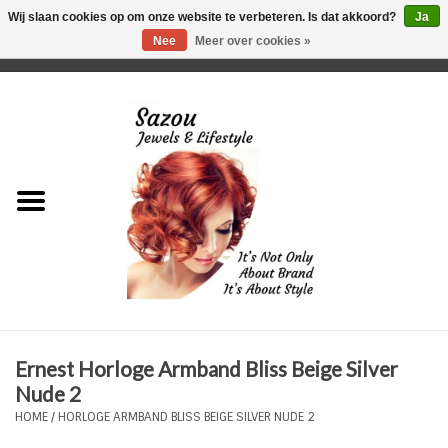
Wij slaan cookies op om onze website te verbeteren. Is dat akkoord?
Ja
Nee
Meer over cookies »
0 Artikelen - €0,00
Home
Just For Her
Just for Him
Kids Only
HORLOGES
Ernest Horloge Armband Bliss Beige Silver
Plus Size Sieraden
Nude 2
HOME
/
HORLOGE ARMBAND BLISS BEIGE SILVER NUDE 2
Enkelbandjes