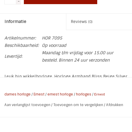
-
Informatie
Reviews
(0)
Artikelnummer:
HOR 7095
Beschikbaarheid:
Op voorraad
Maandag t/m vrijdag voor 15.00 uur
Levertijd:
besteld. Binnen 24 uur verzonden
Leuk hip wikkelhorloge. Horloge Armband Bliss Beige Silver
Nude 2
* Roestvrij stalen achterkant
dames horloge
/
Ernest
/
ernest horloge
/
horloges
/
Ernest
* Ø horlogekast: 37 mm
Aan verlanglijst toevoegen
/
Toevoegen om te vergelijken
/
Afdrukken
* horlogeband bestaande uit 3 armbanden en 2 veters met
een magneetsluiting
* Ø horloge dikte 10 mm