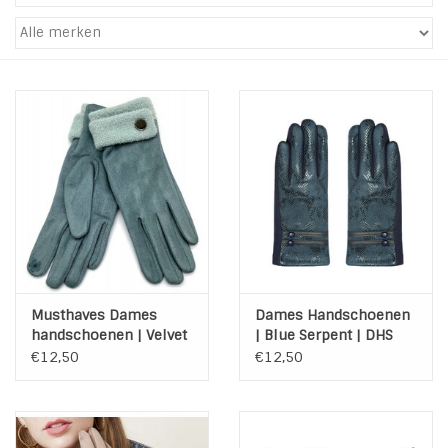
Tassen en meer
Haaraccesoires
Zonnebrillen
Fashion
ON THE BEACH
Musthaves Dames
Dames Handschoenen
Charmin*s
handschoenen | Velvet
| Blue Serpent | DHS
Blue | DHS 001
004
€12,50
€12,50
Ohlala Jewels
LIFESTYLE PRODUCTEN