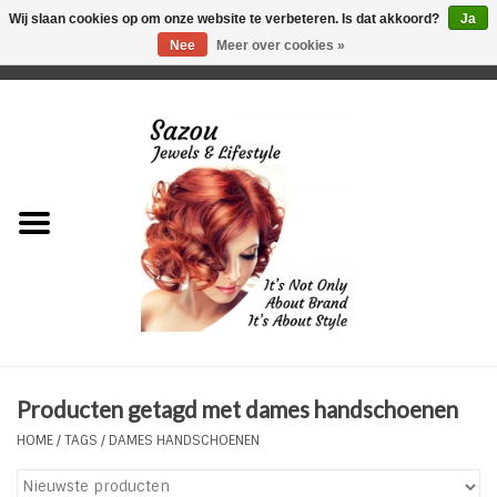
Wij slaan cookies op om onze website te verbeteren. Is dat akkoord?
Ja
Nee
Meer over cookies »
0 Artikelen - €0,00
Home
Just For Her
Just for Him
Kids Only
HORLOGES
Producten getagd met dames handschoenen
Plus Size Sieraden
HOME
/
TAGS
/
DAMES HANDSCHOENEN
Enkelbandjes