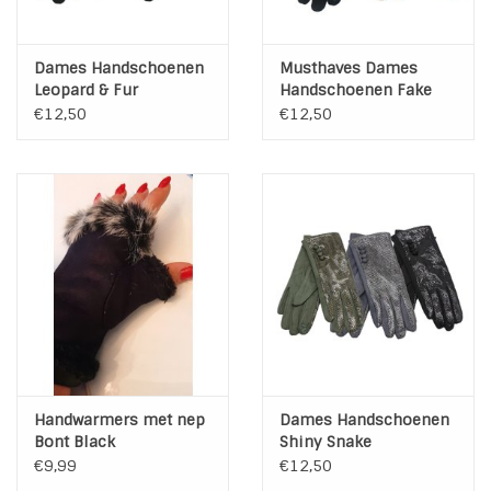
Dames Handschoenen
Musthaves Dames
Leopard & Fur
Handschoenen Fake
Fur Black-Brown
€12,50
€12,50
Handwarmers met nep
Dames Handschoenen
Bont Black
Shiny Snake
€9,99
€12,50