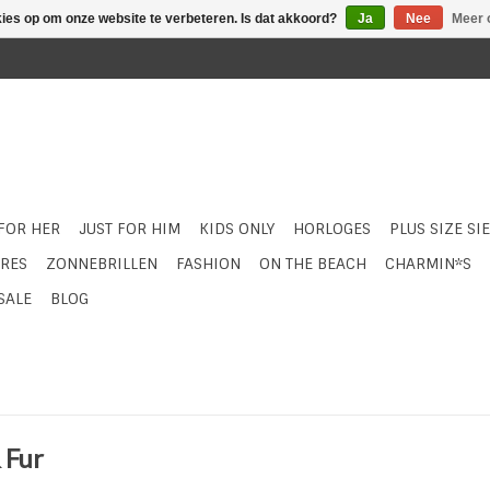
kies op om onze website te verbeteren. Is dat akkoord?
Ja
Nee
Meer 
 FOR HER
JUST FOR HIM
KIDS ONLY
HORLOGES
PLUS SIZE SI
RES
ZONNEBRILLEN
FASHION
ON THE BEACH
CHARMIN*S
SALE
BLOG
 Fur