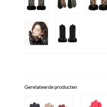
Gerelateerde producten
Dames Handschoenen met
Dames Handsc
strik
Elegance van 