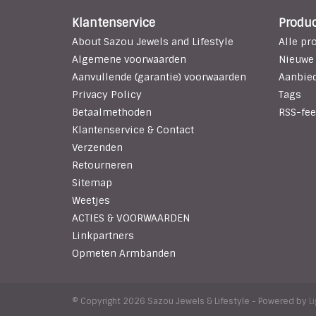
Klantenservice
Produ
About Sazou Jewels and Lifestyle
Alle pr
Algemene voorwaarden
Nieuwe
Aanvullende (garantie) voorwaarden
Aanbie
Privacy Policy
Tags
Betaalmethoden
RSS-fee
Klantenservice & Contact
Verzenden
Retourneren
Sitemap
Weetjes
ACTIES & VOORWAARDEN
Linkpartners
Opmeten Armbanden
© Copyright 2026 Sazou Jewels & Lifestyle - Powered by
L