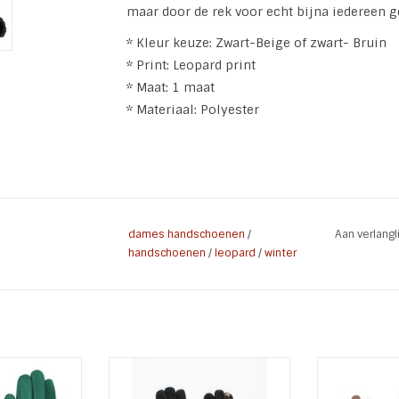
maar door de rek voor echt bijna iedereen g
* Kleur keuze: Zwart-Beige of zwart- Bruin
* Print: Leopard print
* Maat: 1 maat
* Materiaal: Polyester
dames handschoenen
/
Aan verlang
handschoenen
/
leopard
/
winter
hoenen Pure
Dames Handschoen Leopard
Dames H
een soepele
Lady. Soepele rekbare stof en
Elegance B