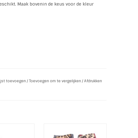
eschikt. Maak bovenin de keus voor de kleur
lijst toevoegen
/
Toevoegen om te vergelijken
/
Afdrukken
andschoenen
Dames Handschoenen
eauty. Soepele
Beautiful Lady