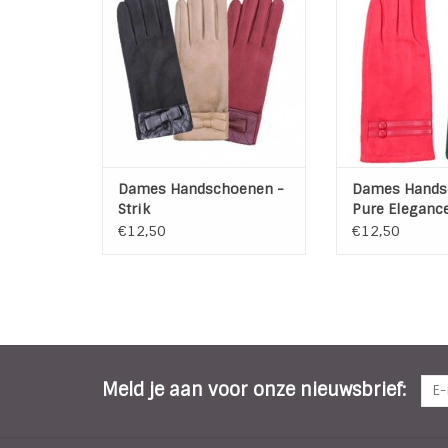
Maat: 1 maat - rekbaar
rekbare stof 
Kleur: Zwart of Bruin of
TOEVOEGEN AAN
Wijnrood- De bruine zijn op de
foto lichter dan in het echt
Materiaal: Polyester
TOEVOEGEN AAN WINKELWAGEN
Dames Handschoenen -
Dames Hands
Strik
Pure Eleganc
€12,50
€12,50
Meld je aan voor onze nieuwsbrief: