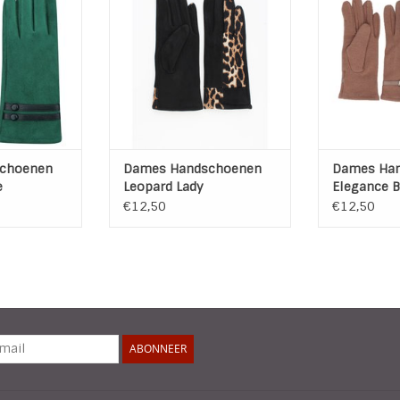
met details
heerlijk warm.
rekbare stof 
 WINKELWAGEN
TOEVOEGEN AAN WINKELWAGEN
TOEVOEGEN A
choenen
Dames Handschoenen
Dames Ha
e
Leopard Lady
Elegance B
€12,50
€12,50
ABONNEER