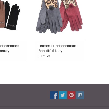
en heerlijk warm.
Maat: 1 maat - rekbaar
Kleur: Grijs of Rood met
AN WINKELWAGEN
dierenprint
Materiaal: Katoen, Polyester
TOEVOEGEN AAN WINKELWAGEN
ndschoenen
Dames Handschoenen
eauty
Beautiful Lady
€12,50