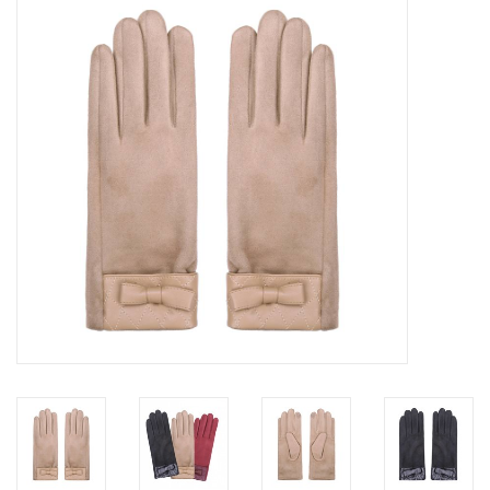
Tassen en meer
Haaraccesoires
Zonnebrillen
Fashion
ON THE BEACH
Charmin*s
Ohlala Jewels
LIFESTYLE PRODUCTEN