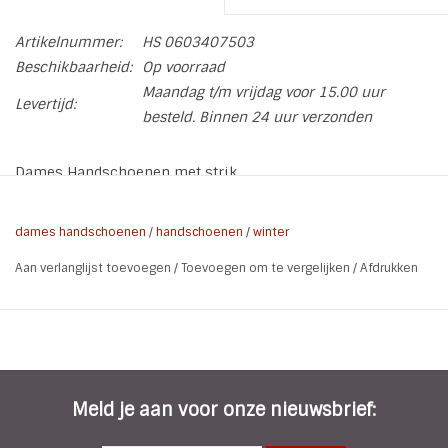
Artikelnummer:
HS 0603407503
Beschikbaarheid:
Op voorraad
Maandag t/m vrijdag voor 15.00 uur
Levertijd:
besteld. Binnen 24 uur verzonden
Dames Handschoenen met strik
Stijlvolle modieuze dameshandschoenen met een PU leren
strik
dames handschoenen
/
handschoenen
/
winter
Aan verlanglijst toevoegen
/
Toevoegen om te vergelijken
/
Afdrukken
Maat: 1 maat - rekbaar
Kleur: Zwart of Bruin of Wijn rood- Maak uw keuze
(De bruine zijn op de foto lichter dan in het echt)
Materiaal: Polyester
Meld je aan voor onze nieuwsbrief: