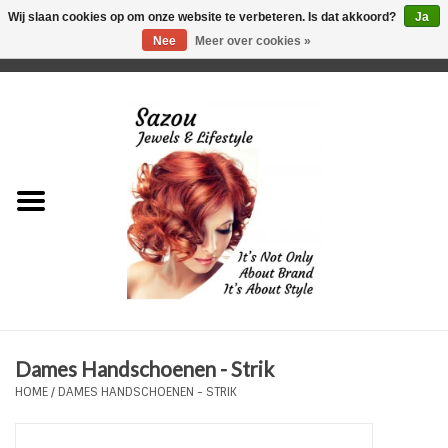
Wij slaan cookies op om onze website te verbeteren. Is dat akkoord?
Ja
Nee
Meer over cookies »
0 Artikelen - €0,00
Home
Just For Her
Just for Him
Kids Only
HORLOGES
Dames Handschoenen - Strik
Plus Size Sieraden
HOME
/
DAMES HANDSCHOENEN - STRIK
Enkelbandjes