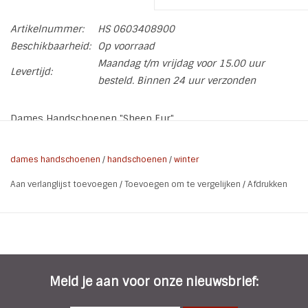
Artikelnummer:
HS 0603408900
Beschikbaarheid:
Op voorraad
Maandag t/m vrijdag voor 15.00 uur
Levertijd:
besteld. Binnen 24 uur verzonden
Dames Handschoenen "Sheep Fur"
Stijlvolle modieuze dameshandschoenen met een nep
schapenvacht. De handschoenen zijn heerlijk warm en het
dames handschoenen
/
handschoenen
/
winter
materiaal voelt zacht aan je handen.
Aan verlanglijst toevoegen
/
Toevoegen om te vergelijken
/
Afdrukken
Maat:
1 maat - rekbaar
Grijs of Cognac - Maak keuze
Kleur:
De bruine handschoenen zijn in het echt
donkerder (cognac kleur)
Materiaal:
Polyester
Meld je aan voor onze nieuwsbrief: