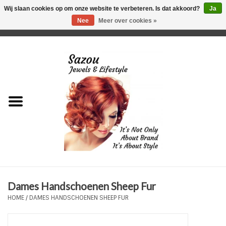
Wij slaan cookies op om onze website te verbeteren. Is dat akkoord?
Ja
Nee
Meer over cookies »
0 Artikelen - €0,00
Home
Just For Her
Just for Him
Kids Only
HORLOGES
Dames Handschoenen Sheep Fur
Plus Size Sieraden
HOME
/
DAMES HANDSCHOENEN SHEEP FUR
Enkelbandjes