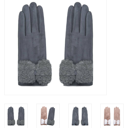
Tassen en meer
Haaraccesoires
Zonnebrillen
Fashion
ON THE BEACH
Charmin*s
Ohlala Jewels
LIFESTYLE PRODUCTEN