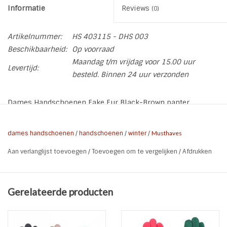
Informatie
Reviews
(0)
Artikelnummer:
HS 403115 - DHS 003
Beschikbaarheid:
Op voorraad
Maandag t/m vrijdag voor 15.00 uur
Levertijd:
besteld. Binnen 24 uur verzonden
Dames Handschoenen Fake Fur Black-Brown panter.
Heerlijk zachte warme handschoenen met een zacht bontje.
Een mooie elegante handschoen.
dames handschoenen
/
handschoenen
/
winter
/
Musthaves
Door de rek is er maar 1 maat welke voor echt bijna
Aan verlanglijst toevoegen
/
Toevoegen om te vergelijken
/
Afdrukken
iedereen geschikt is.
Zwart of Bruin -
Kleur:
Gerelateerde producten
maak keuze
Maat:
1 maat
Materiaal:
Katoen / Polyester