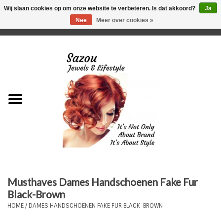
Wij slaan cookies op om onze website te verbeteren. Is dat akkoord?
Ja
Nee
Meer over cookies »
0 Artikelen - €0,00
Home
Just For Her
Just for Him
Kids Only
HORLOGES
Musthaves Dames Handschoenen Fake Fur
Plus Size Sieraden
Black-Brown
HOME
/
DAMES HANDSCHOENEN FAKE FUR BLACK-BROWN
Enkelbandjes