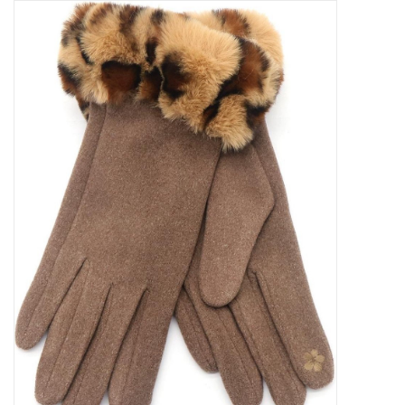
Tassen en meer
Haaraccesoires
Zonnebrillen
Fashion
ON THE BEACH
Charmin*s
Ohlala Jewels
LIFESTYLE PRODUCTEN