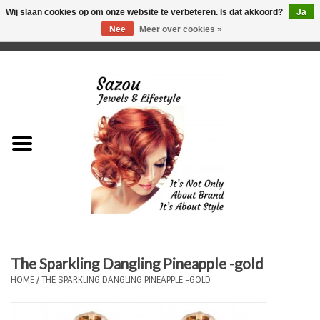
Wij slaan cookies op om onze website te verbeteren. Is dat akkoord?
Ja
Nee
Meer over cookies »
0 Artikelen - €0,00
Home
Just For Her
Just for Him
Kids Only
HORLOGES
The Sparkling Dangling Pineapple -gold
Plus Size Sieraden
HOME
/
THE SPARKLING DANGLING PINEAPPLE -GOLD
Enkelbandjes