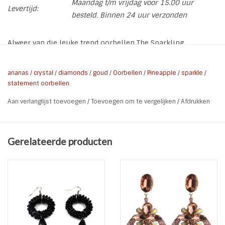
Maandag t/m vrijdag voor 15.00 uur
Levertijd:
besteld. Binnen 24 uur verzonden
Alweer van die leuke trend oorbellen The Sparkling
Dangling Pineapple.
* Soort: Oorstekers
ananas
/
crystal
/
diamonds
/
goud
/
Oorbellen
/
Pineapple
/
sparkle
/
statement oorbellen
* Kleur: Goud | Champagne
* Materiaal: Metaal | Koper | Hars | Crystal
Aan verlanglijst toevoegen
/
Toevoegen om te vergelijken
/
Afdrukken
* Totale lengte: 6,8 cm
* Totale Breedte: 2,5 cm
* Nikkel vrij
Gerelateerde producten