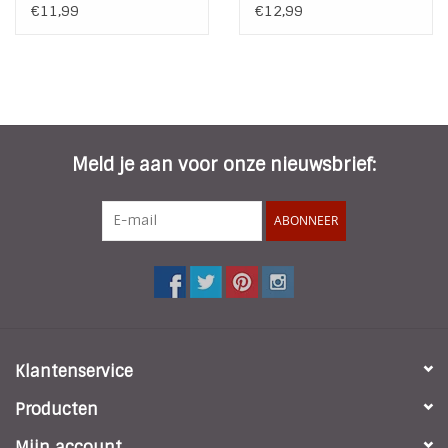
Pineapple | Blauw
€11,99
€12,99
Groen
Meld je aan voor onze nieuwsbrief:
ABONNEER
Klantenservice
Producten
Mijn account