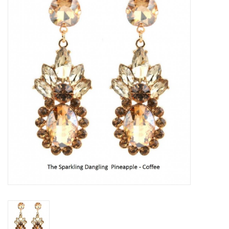
Tassen en meer
Haaraccesoires
Zonnebrillen
Fashion
ON THE BEACH
Charmin*s
Ohlala Jewels
LIFESTYLE PRODUCTEN