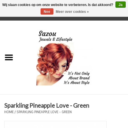
Wij slaan cookies op om onze website te verbeteren. Is dat akkoord?
Ja
Nee
Meer over cookies »
0 Artikelen - €0,00
Home
Just For Her
Just for Him
Kids Only
HORLOGES
Sparkling Pineapple Love - Green
Plus Size Sieraden
HOME
/
SPARKLING PINEAPPLE LOVE - GREEN
Enkelbandjes