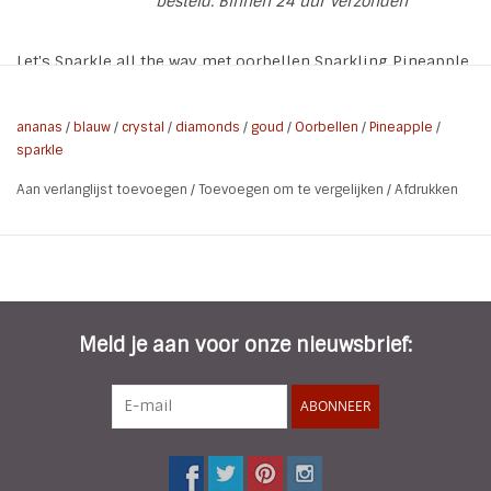
besteld. Binnen 24 uur verzonden
Let's Sparkle all the way met oorbellen Sparkling Pineapple
Love - Green
* Soort: Oorstekers
ananas
/
blauw
/
crystal
/
diamonds
/
goud
/
Oorbellen
/
Pineapple
/
sparkle
* Kleur: Groen
* Materiaal: Metaal | Koper | Hars | Crystal
Aan verlanglijst toevoegen
/
Toevoegen om te vergelijken
/
Afdrukken
* Totale lengte: 3 cm
* Totale Breedte: 2 cm
* Nikkel vrij
Meld je aan voor onze nieuwsbrief:
ABONNEER