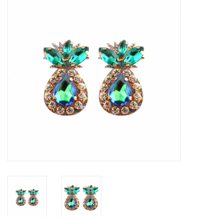
Tassen en meer
Haaraccesoires
Zonnebrillen
Fashion
ON THE BEACH
Charmin*s
Ohlala Jewels
LIFESTYLE PRODUCTEN