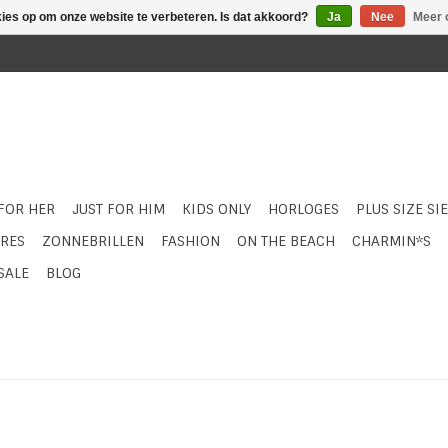
kies op om onze website te verbeteren. Is dat akkoord?
Ja
Nee
Meer 
 FOR HER
JUST FOR HIM
KIDS ONLY
HORLOGES
PLUS SIZE SI
RES
ZONNEBRILLEN
FASHION
ON THE BEACH
CHARMIN*S
SALE
BLOG