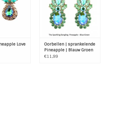
ystal
ngte: 3 cm
edte : 2 cm
N WINKELWAGEN
neapple Love
Oorbellen | sprankelende
Pineapple | Blauw Groen
€11,99