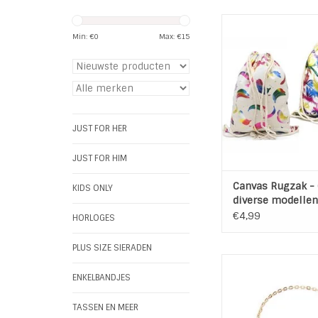
Handig canvas rug
gymtas met diver
Min: €
0
Max: €
15
glimmende pri
Het formaat is H44 
TOEVOEGEN AAN WI
JUST FOR HER
JUST FOR HIM
Canvas Rugzak -
KIDS ONLY
diverse modellen
€4,99
HORLOGES
PLUS SIZE SIERADEN
Enkelbandje Pinea
Materiaal: Metaal |
ENKELBANDJES
Kleur: Goud | Cr
Lengte : max 
TASSEN EN MEER