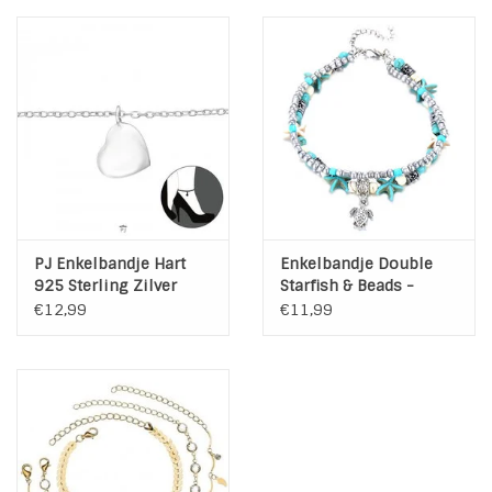
PJ Enkelbandje Hart
Enkelbandje Double
925 Sterling Zilver
Starfish & Beads -
Turtle Charm
€12,99
€11,99