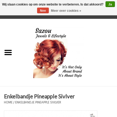
Wij slaan cookies op om onze website te verbeteren. Is dat akkoord?
Ja
Nee
Meer over cookies »
0 Artikelen - €0,00
Home
Just For Her
Just for Him
Kids Only
HORLOGES
Enkelbandje Pineapple Sivlver
Plus Size Sieraden
HOME
/
ENKELBANDJE PINEAPPLE SIVLVER
Enkelbandjes