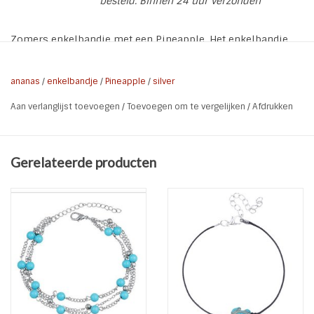
besteld. Binnen 24 uur verzonden
Zomers enkelbandje met een Pineapple. Het enkelbandje
wordt geleverd op een voetkaartje
* Materiaal: Metaal | Crystal
ananas
/
enkelbandje
/
Pineapple
/
silver
* Bedel: Ananas
Aan verlanglijst toevoegen
/
Toevoegen om te vergelijken
/
Afdrukken
* Kleur: Zilver | Crystal
* Lengte : max 24 cm
* Bedel: 2,5 cm
Gerelateerde producten