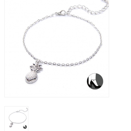
Tassen en meer
Haaraccesoires
Zonnebrillen
Fashion
ON THE BEACH
Charmin*s
Ohlala Jewels
LIFESTYLE PRODUCTEN