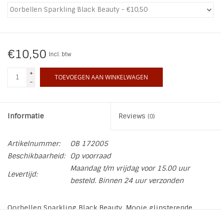
INSPIRATIE
SALE
€10,50
Incl. btw
+
Blog
TOEVOEGEN AAN WINKELWAGEN
-
Informatie
Reviews
(0)
Artikelnummer:
OB 172005
Beschikbaarheid:
Op voorraad
Maandag t/m vrijdag voor 15.00 uur
Levertijd:
besteld. Binnen 24 uur verzonden
Oorbellen Sparkling Black Beauty. Mooie glinsterende
kralen creolen aan een vishaak met onderaan een druppel.