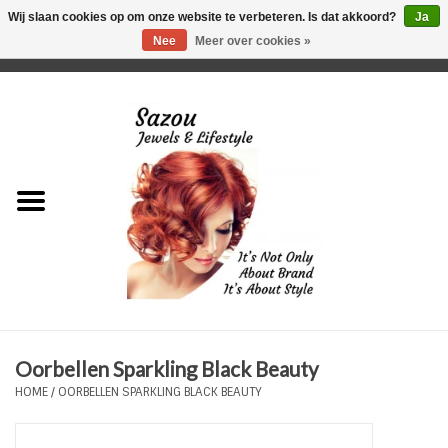
Wij slaan cookies op om onze website te verbeteren. Is dat akkoord?
Ja
Nee
Meer over cookies »
0 Artikelen - €0,00
Home
Just For Her
Just for Him
Kids Only
HORLOGES
Oorbellen Sparkling Black Beauty
Plus Size Sieraden
HOME
/
OORBELLEN SPARKLING BLACK BEAUTY
Enkelbandjes