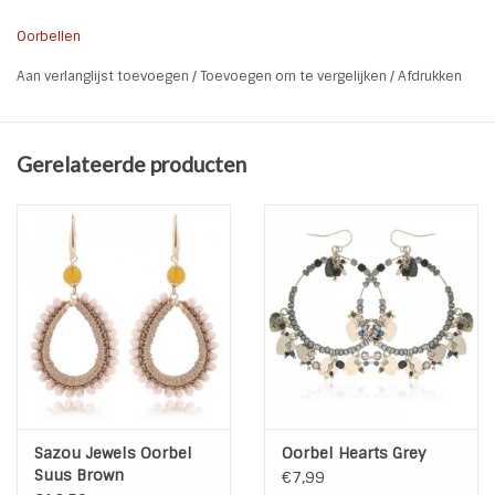
De vishaken zijn van Stainless Steel
Oorbellen
Aan verlanglijst toevoegen
/
Toevoegen om te vergelijken
/
Afdrukken
* Kleur: Zwart
* Materiaal: Stainless Steel | Kralen
* Totale Lengte: 7 cm
Gerelateerde producten
* Doorsnee kralen ring: 3,5 cm
Sazou Jewels Oorbel
Oorbel Hearts Grey
Suus Brown
€7,99