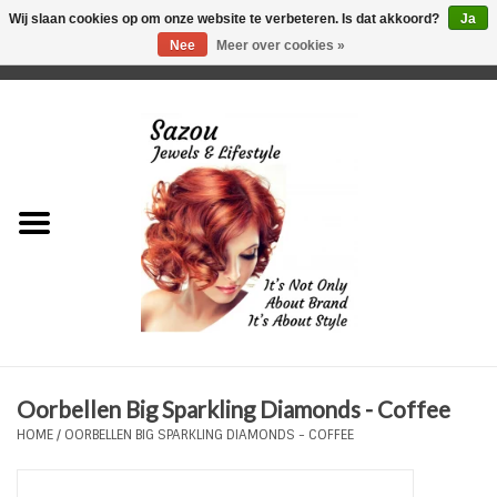
Wij slaan cookies op om onze website te verbeteren. Is dat akkoord?
Ja
Nee
Meer over cookies »
0 Artikelen - €0,00
Home
Just For Her
Just for Him
Kids Only
HORLOGES
Oorbellen Big Sparkling Diamonds - Coffee
Plus Size Sieraden
HOME
/
OORBELLEN BIG SPARKLING DIAMONDS - COFFEE
Enkelbandjes