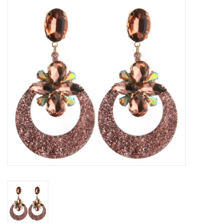
Tassen en meer
Haaraccesoires
Zonnebrillen
Fashion
ON THE BEACH
Charmin*s
Ohlala Jewels
LIFESTYLE PRODUCTEN