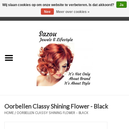
Wij slaan cookies op om onze website te verbeteren. Is dat akkoord?
Ja
Nee
Meer over cookies »
0 Artikelen - €0,00
Home
Just For Her
Just for Him
Kids Only
HORLOGES
Oorbellen Classy Shining Flower - Black
Plus Size Sieraden
HOME
/
OORBELLEN CLASSY SHINING FLOWER - BLACK
Enkelbandjes