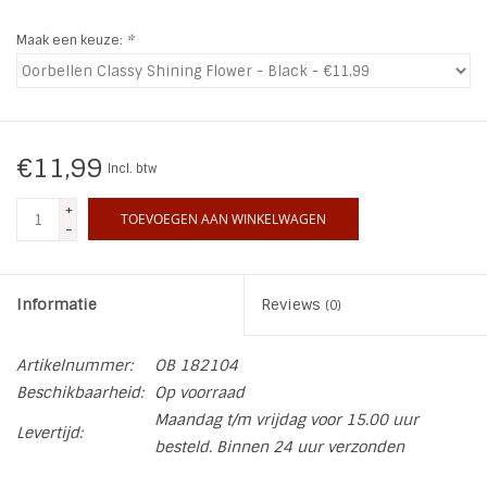
Maak een keuze:
*
INSPIRATIE
SALE
€11,99
Blog
Incl. btw
+
TOEVOEGEN AAN WINKELWAGEN
-
Informatie
Reviews
(0)
Artikelnummer:
OB 182104
Beschikbaarheid:
Op voorraad
Maandag t/m vrijdag voor 15.00 uur
Levertijd:
besteld. Binnen 24 uur verzonden