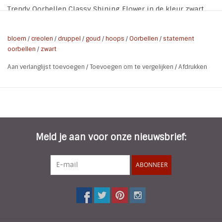
Trendy Oorbellen Classy Shining Flower in de kleur zwart
met goud.
* Soor: Oorstekers
bloem
/
creolen
/
druppel
/
goud
/
hoops
/
Oorbellen
/
statement
oorbellen
/
zwart
* Kleur: Zwart | Goud
* Materiaal: Metaal | Koper | Hars | Crystal
Aan verlanglijst toevoegen
/
Toevoegen om te vergelijken
/
Afdrukken
* Totale lengte: 7,9 cm
* Totale Breedte: 5 cm
* Breedte Ring : 0,4 cm
* Nikkel vrij
Meld je aan voor onze nieuwsbrief:
ABONNEER