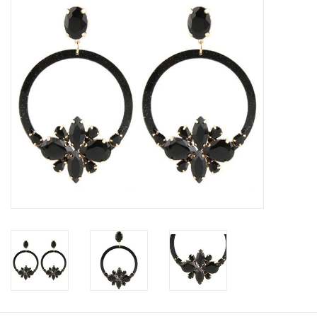
Tassen en meer
Haaraccesoires
Zonnebrillen
Fashion
ON THE BEACH
Charmin*s
Ohlala Jewels
LIFESTYLE PRODUCTEN