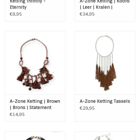
Ketting Infinity -
A-Zone Ketting | Koord
Eternity
| Leer | Kralen |
Muntjes | Turquoise
€8,95
€34,95
A-Zone Ketting | Brown
A-Zone Ketting Tassels
| Brons | Statement
€29,95
€14,95