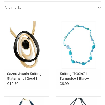
Tassen en meer
Haaraccesoires
Zonnebrillen
Fashion
ON THE BEACH
Sazou Jewels Ketting |
Ketting "ROCKS" |
Charmin*s
Statement | Goud |
Turquoise | Blauw
Zwart
€12,50
€9,99
Ohlala Jewels
LIFESTYLE PRODUCTEN