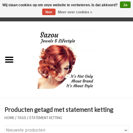
Wij slaan cookies op om onze website te verbeteren. Is dat akkoord?
Ja
Nee
Meer over cookies »
0 Artikelen - €0,00
Home
Just For Her
Just for Him
Kids Only
HORLOGES
Producten getagd met statement ketting
Plus Size Sieraden
HOME
/
TAGS
/
STATEMENT KETTING
Enkelbandjes