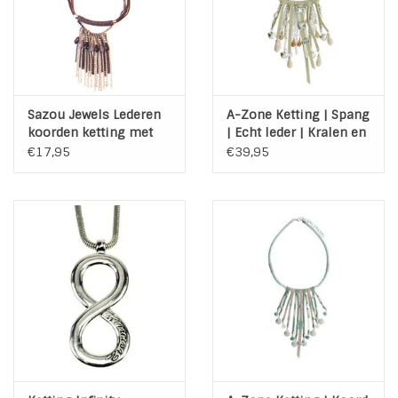
Sazou Jewels Lederen
A-Zone Ketting | Spang
koorden ketting met
| Echt leder | Kralen en
elementen
bedels
€17,95
€39,95