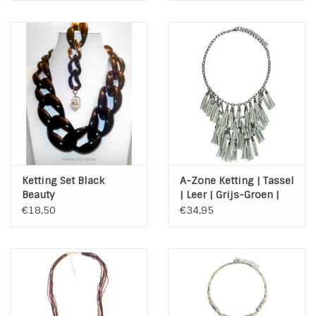
Ketting Set Black
A-Zone Ketting | Tassel
Beauty
| Leer | Grijs-Groen |
Vintage Look
€18,50
€34,95