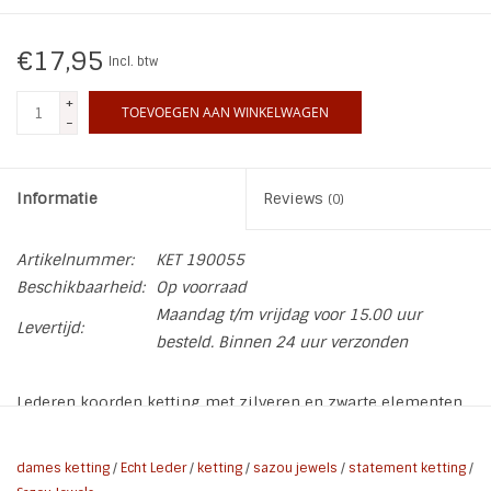
€17,95
Incl. btw
+
TOEVOEGEN AAN WINKELWAGEN
-
Informatie
Reviews
(0)
Artikelnummer:
KET 190055
Beschikbaarheid:
Op voorraad
Maandag t/m vrijdag voor 15.00 uur
Levertijd:
besteld. Binnen 24 uur verzonden
Lederen koorden ketting met zilveren en zwarte elementen
en kralen.
Handmade by Sazou Jewels
dames ketting
/
Echt Leder
/
ketting
/
sazou jewels
/
statement ketting
/