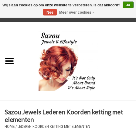
Wij slaan cookies op om onze website te verbeteren. Is dat akkoord?
Ja
Nee
Meer over cookies »
0 Artikelen - €0,00
Home
Just For Her
Just for Him
Kids Only
HORLOGES
Sazou Jewels Lederen Koorden ketting met
Plus Size Sieraden
elementen
HOME
/
LEDEREN KOORDEN KETTING MET ELEMENTEN
Enkelbandjes