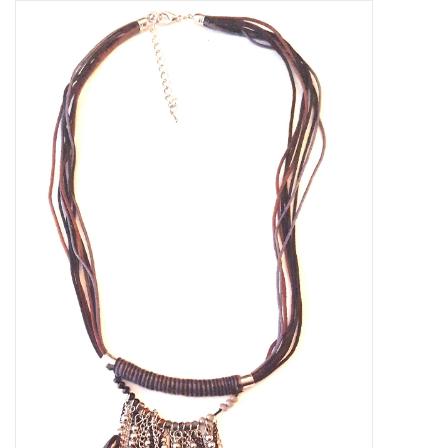
Tassen en meer
Haaraccesoires
Zonnebrillen
Fashion
ON THE BEACH
Charmin*s
Ohlala Jewels
LIFESTYLE PRODUCTEN