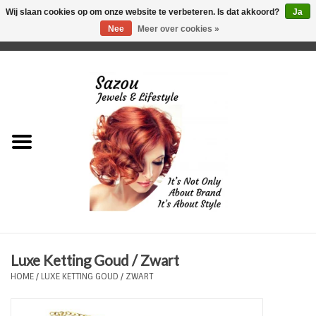
Wij slaan cookies op om onze website te verbeteren. Is dat akkoord?
Ja
Nee
Meer over cookies »
0 Artikelen - €0,00
Home
Just For Her
Just for Him
Kids Only
HORLOGES
Luxe Ketting Goud / Zwart
Plus Size Sieraden
HOME
/
LUXE KETTING GOUD / ZWART
Enkelbandjes