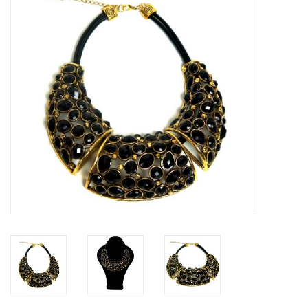
Tassen en meer
Haaraccesoires
Zonnebrillen
Fashion
ON THE BEACH
Charmin*s
Ohlala Jewels
LIFESTYLE PRODUCTEN