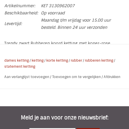
Artikelnummer:
KET 3130962007
Beschikbaarheid:
Op voorraad
Maandag t/m vrijdag voor 15.00 uur
Levertijd:
besteld. Binnen 24 uur verzonden
Trendy zwart Rubberen koord ketting met koper-rose
kleurige metalen draad element.
Een sieraad wat gezien mag worden.
dames ketting
/
ketting
/
korte ketting
/
rubber
/
rubberen ketting
/
Soort:
Korte ketting
statement ketting
Kleur:
Zwart / Koper-Rose
Aan verlanglijst toevoegen
/
Toevoegen om te vergelijken
/
Afdrukken
Materiaal:
Rubber / Metaallegering
Draag lengte
45 cm + 5 cm verlengkettinkje
Ketting:
Maat hanger:
B 10 x H 3 cm
Kenmerken:
Nikkel vrij
Meld je aan voor onze nieuwsbrief: