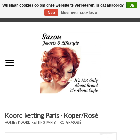
Wij slaan cookies op om onze website te verbeteren. Is dat akkoord?
Ja
Nee
Meer over cookies »
0 Artikelen - €0,00
Home
Just For Her
Just for Him
Kids Only
HORLOGES
Koord ketting Paris - Koper/Rosé
Plus Size Sieraden
HOME
/
KOORD KETTING PARIS - KOPER/ROSÉ
Enkelbandjes