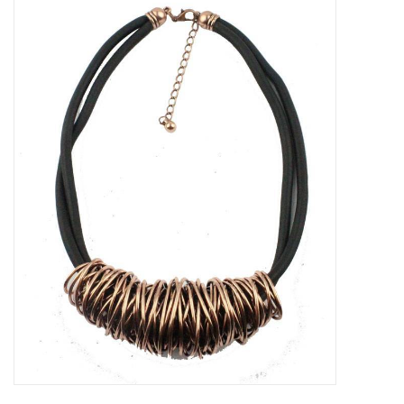
Tassen en meer
Haaraccesoires
Zonnebrillen
Fashion
ON THE BEACH
Charmin*s
Ohlala Jewels
LIFESTYLE PRODUCTEN