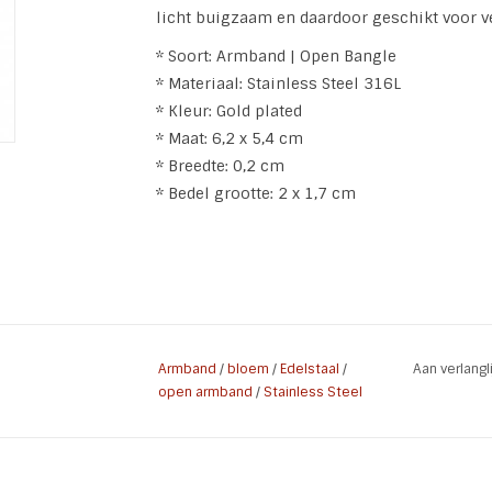
licht buigzaam en daardoor geschikt voor v
* Soort: Armband | Open Bangle
* Materiaal: Stainless Steel 316L
* Kleur: Gold plated
* Maat: 6,2 x 5,4 cm
* Breedte: 0,2 cm
* Bedel grootte: 2 x 1,7 cm
Armband
/
bloem
/
Edelstaal
/
Aan verlang
open armband
/
Stainless Steel