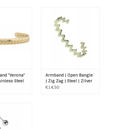
rona Gold. Een
Open Armband ZigZag van
Stainless Steel
Edelstaal 316L Zilver plated
 het merk B & L
Maat: 6 x 5 cm (licht buigzaam)
ather. Armband
TOEVOEGEN AAN WINKELWAGEN
Gold - Stainless
el 316L
AN WINKELWAGEN
and "Verona"
Armband | Open Bangle
ainless Steel
| Zig Zag | Steel | Zilver
€14,50
en Bangle Flower
 Steel 316L Silver
lated
 buigzaam
5,5 cm (licht