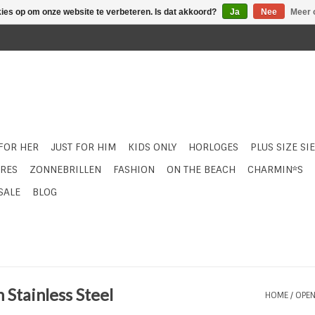
kies op om onze website te verbeteren. Is dat akkoord?
Ja
Nee
Meer 
 FOR HER
JUST FOR HIM
KIDS ONLY
HORLOGES
PLUS SIZE SI
RES
ZONNEBRILLEN
FASHION
ON THE BEACH
CHARMIN*S
SALE
BLOG
Stainless Steel
HOME
/
OPEN