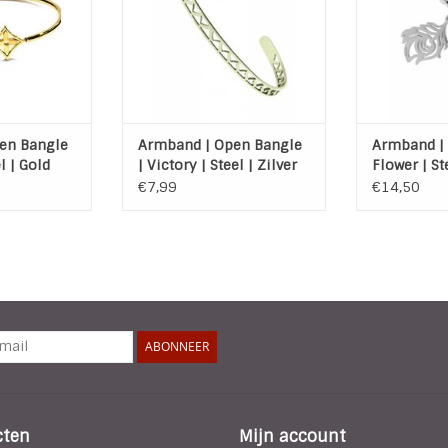
 WINKELWAGEN
TOEVOEGEN AAN WINKELWAGEN
bui
TOEVOEGEN A
en Bangle
Armband | Open Bangle
Armband |
l | Gold
| Victory | Steel | Zilver
Flower | St
€7,99
€14,50
ABONNEER
cten
Mijn account