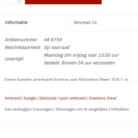
-
Informatie
Reviews
(0)
Artikelnummer:
AR 6759
Beschikbaarheid:
Op voorraad
Maandag t/m vrijdag voor 15.00 uur
Levertijd:
besteld. Binnen 24 uur verzonden
Open bangle armband Victory van Stainless Steel 316 L is
een opengewerkte armband. Het is een fijn lichtgewicht
armbandje.
Armband
/
bangle
/
Edelstaal
/
open armband
/
Stainless Steel
* Soort: Armband | Open bangle
Aan verlanglijst toevoegen
/
Toevoegen om te vergelijken
/
Afdrukken
* Materiaal: Stainless Steel 316L
* Kleur: Zilver
* Maat: 6,3 x 5,3 cm - buigzaam
* Breedte: 0,4 cm