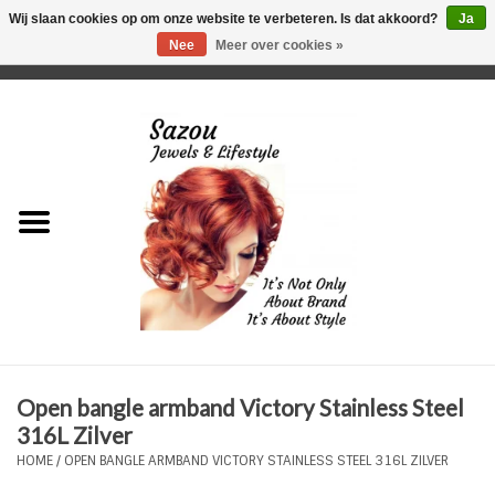
Wij slaan cookies op om onze website te verbeteren. Is dat akkoord?
Ja
Nee
Meer over cookies »
0 Artikelen - €0,00
Home
Just For Her
Just for Him
Kids Only
HORLOGES
Open bangle armband Victory Stainless Steel
Plus Size Sieraden
316L Zilver
HOME
/
OPEN BANGLE ARMBAND VICTORY STAINLESS STEEL 316L ZILVER
Enkelbandjes