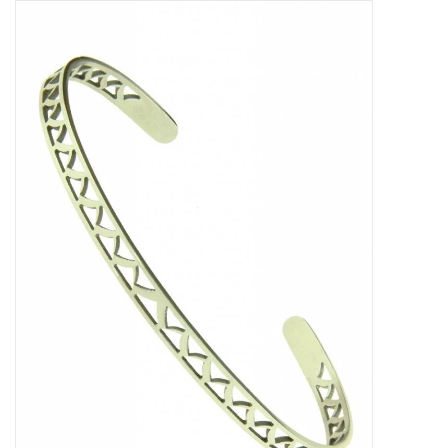
Tassen en meer
Haaraccesoires
Zonnebrillen
Fashion
ON THE BEACH
Charmin*s
Ohlala Jewels
LIFESTYLE PRODUCTEN